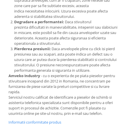
suprafata anvelopei, cum ar fi crapaturi, zone netede sau
zone care par sa fie subtiate excesiv, aceasta
indica necesitatea inlocuirii. Uzura excesiva poate afecta
aderenta si stabilitatea stivuitorului.
Degradare a performantei:
Daca stivuitorul
prezinta dificultati in manevrabilitate, intepeniri sau slabiciuni
in miscare, este posibil sa fie din cauza anvelopelor uzate sau
deteriorate. Aceasta poate afecta siguranaa si eficienta
operationala a stivuitorului.
Pierderea presiunii:
Daca anvelopele pline cu click isi pierd
presiunea sau au scapari, asta poate indica un defect sau o
uzura care ar putea duce la pierderea stabilitatii si controlului
stivuitorului. O presiune necorespunzatoare poate afecta
performanta generala si siguranta in utilizare.
Amveko Industry
- cu o experienta de pe piata pieselor pentru
stivuitoare incepand din 2012 in Romania, ne concentram pe
furnizarea de piese variate la preturi competitive si cu livrare
rapida.
Serviciul nostru calificat de identificare a pieselor de schimb si
asistenta telefonica specializata sunt disponibile pentru a oferi
suport in procesul de achizitie. Comenzile pot fi plasate cu
usurinta online pe site-ul nostru, prin e-mail sau telefon.
Informatii conformitate produs