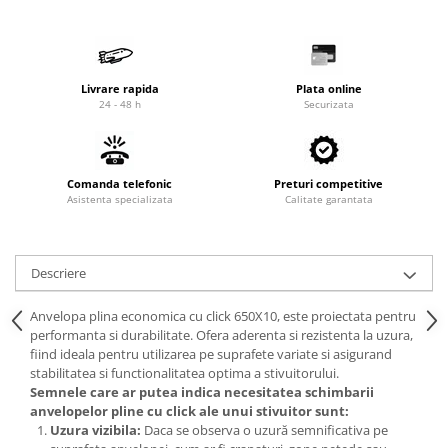
Cardan
Casete directie
Ambreiaj
Fuzete
Convertizoare
Bielete
Livrare rapida
Plata online
Alte piese transmisie
Capete de bara
24 - 48 h
Securizata
Alimentare
Pivoti directie
Alte piese sistem directie
Pompe alimentare
Pompe injectie
Comanda telefonic
Preturi competitive
Asistenta specializata
Calitate garantata
Pompe amorsare
Pompe combustibil
Duze injector
Descriere
Vaporizatoare
Solenoid
Anvelopa plina economica cu click 650X10, este proiectata pentru
Carburator
performanta si durabilitate. Ofera aderenta si rezistenta la uzura,
fiind ideala pentru utilizarea pe suprafete variate si asigurand
Alte piese alimentare
stabilitatea si functionalitatea optima a stivuitorului.
Caroserie
Semnele care ar putea indica necesitatea schimbarii
anvelopelor pline cu click ale unui stivuitor sunt:
Kit-uri
Uzura vizibila:
Daca se observa o uzură semnificativa pe
Uleiuri