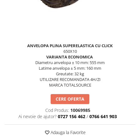
Caroserie Balkancar
Tip 350
Filtre ulei motor
Semnale acustice
Tip 351
Filtre transmisie
Alte piese sistem electric
Filtre hidraulice
Sistem franare
Tip 352
Punte fata
Pompe frana
Tip 353
Planetare
Cilindri frana
Tip 386
Butuci
Pistoane frana
ANVELOPA PLINA SUPERELASTICA CU CLICK
Tip 392
650X10
Grup diferential
Saboti frana
VARIANTA ECONOMICA
Tip 391
Alte piese punte fata
Placute frana
Diametru anvelopa ± 10 mm: 555 mm
Tip 393
Latime anvelopa ± 5 mm: 160 mm
Catarg
Tamburi frana
Greutate: 32 kg
Cabluri frana de mana
Tip 394
Role catarg
UTILIZARE RECOMANDATA 4H/ZI
Alte piese sistem franare
MARCA TOTALSOURCE
Prelungitoare furci
Tip 396
Sistem hidraulic
Glisiere
CERE OFERTA
Lanturi catarg
Pompe hidraulice
Cod Produs:
10069985
Alte piese catarg
Distribuitoare hidraulice
Ai nevoie de ajutor?
0727 156 462
/
0766 641 903
Transmisie
Alte piese sistem hidraulic
Sistem directie
Pompe transmisie
Adauga la Favorite
Discuri transmisie
Cilindri directie