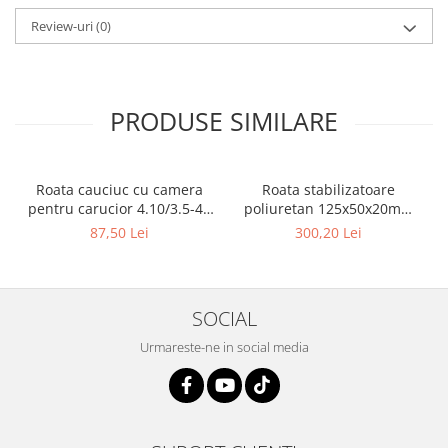
Review-uri
(0)
PRODUSE SIMILARE
Roata cauciuc cu camera
Roata stabilizatoare
pentru carucior 4.10/3.5-4 (
poliuretan 125x50x20mm
300x4x17 ) - 10095847
stivuitor BT, TOYOTA -
87,50 Lei
300,20 Lei
10081917
SOCIAL
Urmareste-ne in social media