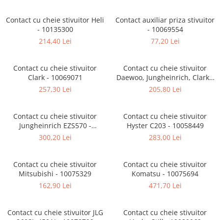
Caroserie Balkancar
Tip 350
Filtre ulei motor
Semnale acustice
Tip 351
Filtre transmisie
Alte piese sistem electric
Contact cu cheie stivuitor Heli
Contact auxiliar priza stivuitor
Filtre hidraulice
Sistem franare
- 10135300
- 10069554
Tip 352
214,40 Lei
77,20 Lei
Punte fata
Pompe frana
Tip 353
Planetare
Cilindri frana
Tip 386
Contact cu cheie stivuitor
Contact cu cheie stivuitor
Butuci
Pistoane frana
Tip 392
Clark - 10069071
Daewoo, Jungheinrich, Clark -
Grup diferential
Saboti frana
10040092
257,30 Lei
205,80 Lei
Tip 391
Alte piese punte fata
Placute frana
Tip 393
Catarg
Tamburi frana
Contact cu cheie stivuitor
Contact cu cheie stivuitor
Cabluri frana de mana
Tip 394
Role catarg
Jungheinrich EZS570 -
Hyster C203 - 10058449
Alte piese sistem franare
10047635
Prelungitoare furci
Tip 396
300,20 Lei
283,00 Lei
Sistem hidraulic
Glisiere
Lanturi catarg
Pompe hidraulice
Contact cu cheie stivuitor
Contact cu cheie stivuitor
Mitsubishi - 10075329
Komatsu - 10075694
Alte piese catarg
Distribuitoare hidraulice
162,90 Lei
471,70 Lei
Transmisie
Alte piese sistem hidraulic
Sistem directie
Pompe transmisie
Contact cu cheie stivuitor JLG
Contact cu cheie stivuitor
Discuri transmisie
Cilindri directie