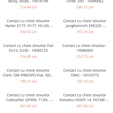
860SJ, 450AJ - 10078799
Linde, Still - 10080062
Cardan
Casete directie
214,40 Lei
240,10 Lei
Ambreiaj
Fuzete
Convertizoare
Bielete
Contact cu cheie stivuitor
Contact cu cheie stivuitor
Alte piese transmisie
Capete de bara
Hyster D177, H177, H3.2XL -
Jungheinrich ERE220 -
Alimentare
Pivoti directie
10081237
10083927
334,50 Lei
197,20 Lei
Alte piese sistem directie
Pompe alimentare
Pompe injectie
Contact cu cheie stivuitor Fiat
Contact cu cheie stivuitor -
EU13, EU30 - 10085123
10086003
Pompe amorsare
154,40 Lei
252,70 Lei
Pompe combustibil
Duze injector
Contact cu cheie stivuitor
Contact cu cheie stivuitor
Vaporizatoare
Clark, OM-PIMESPO-Fiat, Still -
OMG - 10103773
Solenoid
10094309
180,10 Lei
120,10 Lei
Carburator
Alte piese alimentare
Contact cu cheie stivuitor
Contact cu cheie stivuitor
Caroserie
Caterpillar GP30N, T13FL -
Komatsu FD30T-14, FG15W-16
10106264
- 10120339
Kit-uri
437,40 Lei
437,40 Lei
Uleiuri