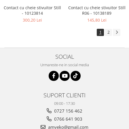
Contact cu cheie stivuitor Still
Contact cu cheie stivuitor Still
- 10123814
R06 - 10138189
300,20 Lei
145,80 Lei
1
2
SOCIAL
Urmareste-ne in social media
SUPORT CLIENTI
09:00 - 17:30
0727 156 462
0766 641 903
amveko@gmail.com