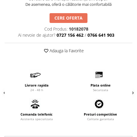
De asemenea, oferă o călătorie mai confortabilă
Cardan
Casete directie
Ambreiaj
Fuzete
CERE OFERTA
Convertizoare
Bielete
Alte piese transmisie
Capete de bara
Cod Produs:
10182078
Ai nevoie de ajutor?
0727 156 462
/
0766 641 903
Alimentare
Pivoti directie
Alte piese sistem directie
Pompe alimentare
Adauga la Favorite
Pompe injectie
Pompe amorsare
Pompe combustibil
Duze injector
Livrare rapida
Plata online
Vaporizatoare
24 - 48 h
Securizata
Solenoid
Carburator
Alte piese alimentare
Comanda telefonic
Preturi competitive
Caroserie
Asistenta specializata
Calitate garantata
Kit-uri
Uleiuri