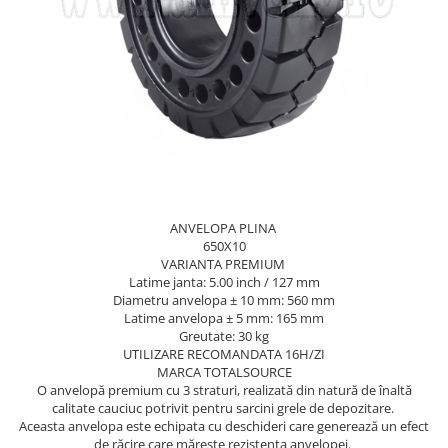
Caroserie Balkancar
Tip 350
Filtre ulei motor
Semnale acustice
Tip 351
Filtre transmisie
Alte piese sistem electric
Filtre hidraulice
Sistem franare
Tip 352
Punte fata
Pompe frana
Tip 353
Planetare
Cilindri frana
Tip 386
Butuci
Pistoane frana
Tip 392
Grup diferential
Saboti frana
Tip 391
Alte piese punte fata
Placute frana
Tip 393
Catarg
Tamburi frana
ANVELOPA PLINA
Cabluri frana de mana
650X10
Tip 394
Role catarg
VARIANTA PREMIUM
Alte piese sistem franare
Prelungitoare furci
Tip 396
Latime janta: 5.00 inch / 127 mm
Sistem hidraulic
Diametru anvelopa ± 10 mm: 560 mm
Glisiere
Latime anvelopa ± 5 mm: 165 mm
Lanturi catarg
Pompe hidraulice
Greutate: 30 kg
UTILIZARE RECOMANDATA 16H/ZI
Alte piese catarg
Distribuitoare hidraulice
MARCA TOTALSOURCE
Transmisie
Alte piese sistem hidraulic
O anvelopă premium cu 3 straturi, realizată din natură de înaltă
Sistem directie
calitate cauciuc potrivit pentru sarcini grele de depozitare.
Pompe transmisie
Aceasta anvelopa este echipata cu deschideri care generează un efect
Discuri transmisie
Cilindri directie
de răcire care mărește rezistența anvelopei.