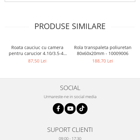
PRODUSE SIMILARE
Roata cauciuc cu camera
Rola transpaleta poliuretan
pentru carucior 4.10/3.5-4 (
80x60x20mm - 10009006
300x4x17 ) - 10095847
87,50 Lei
188,70 Lei
SOCIAL
Urmareste-ne in social media
SUPORT CLIENTI
09:00 - 17:30