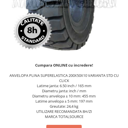
Caroserie Balkancar
Tip 350
Filtre ulei motor
Semnale acustice
Tip 351
Filtre transmisie
Alte piese sistem electric
Filtre hidraulice
Sistem franare
Tip 352
Punte fata
Pompe frana
Tip 353
Planetare
Cilindri frana
Tip 386
Butuci
Pistoane frana
Tip 392
Grup diferential
Saboti frana
Tip 391
Alte piese punte fata
Placute frana
Tip 393
Catarg
Tamburi frana
Cumpara ONLINE cu incredere!
Cabluri frana de mana
Tip 394
Role catarg
ANVELOPA PLINA SUPERELASTICA 200X50X10 VARIANTA STD CU
Alte piese sistem franare
Prelungitoare furci
Tip 396
CLICK
Sistem hidraulic
Latime janta: 6.50 inch / 165 mm
Glisiere
Diametru janta: inch / mm
Lanturi catarg
Pompe hidraulice
Diametru anvelopa ± 10 mm: 455 mm
Latime anvelopa ± 5 mm: 197 mm
Alte piese catarg
Distribuitoare hidraulice
Greutate: 24,4 kg
Transmisie
Alte piese sistem hidraulic
UTILIZARE RECOMANDATA 8H/ZI
Sistem directie
MARCA TOTALSOURCE
Pompe transmisie
Discuri transmisie
Cilindri directie