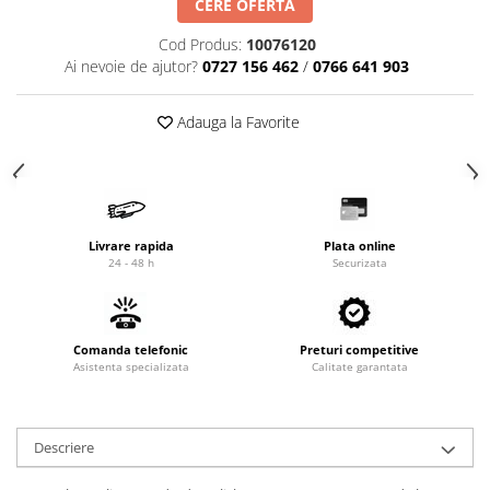
CERE OFERTA
Cardan
Casete directie
Cod Produs:
10076120
Ambreiaj
Fuzete
Ai nevoie de ajutor?
0727 156 462
/
0766 641 903
Convertizoare
Bielete
Alte piese transmisie
Capete de bara
Adauga la Favorite
Alimentare
Pivoti directie
Alte piese sistem directie
Pompe alimentare
Pompe injectie
Pompe amorsare
Livrare rapida
Plata online
Pompe combustibil
24 - 48 h
Securizata
Duze injector
Vaporizatoare
Solenoid
Comanda telefonic
Preturi competitive
Carburator
Asistenta specializata
Calitate garantata
Alte piese alimentare
Caroserie
Descriere
Kit-uri
Uleiuri