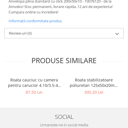
Anvelopa plina standard cu click 200x50x10 - 10076120 - de la
Amveko! Stoc permanent, livrare rapida, 12 ani de experienta!
Cumpara online cu incredere!
Informatii conformitate produs
Review-uri
(0)
PRODUSE SIMILARE
Roata cauciuc cu camera
Roata stabilizatoare
pentru carucior 4.10/3.5-4 (
poliuretan 125x50x20mm
300x4x17 ) - 10095847
stivuitor BT, TOYOTA -
87,50 Lei
300,20 Lei
10081917
SOCIAL
Urmareste-ne in social media