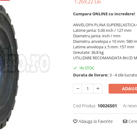
1.269,22 Lei
Cumpara ONLINE cu incredere!
ANVELOPA PLINA SUPERELASTICA
Latime janta: 5.00 inch / 127 mm
Diametru janta: inch / mm
Diametru anvelopa ± 10 mm: 580 
Latime anvelopa ± 5 mm: 157 mm
Greutate: 36,8 kg
UTILIZARE RECOMANDATA 8H/ZI 
IN STOC
Durata de livrare:
3 - 4 zile lucrat
ADAUG
Cod Produs:
10026501
Ai nevo
Adauga la Favorite
Cere 