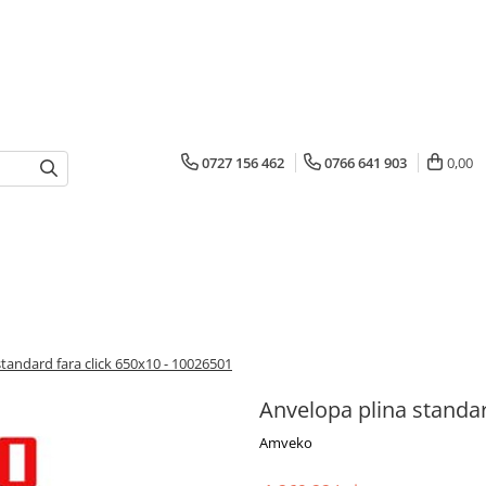
0727 156 462
0766 641 903
0,00
tandard fara click 650x10 - 10026501
Anvelopa plina standar
Amveko