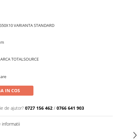
 650X10 VARIANTA STANDARD
mm
MARCA TOTALSOURCE
oare
A IN COS
ie de ajutor?
0727 156 462
/
0766 641 903
informatii