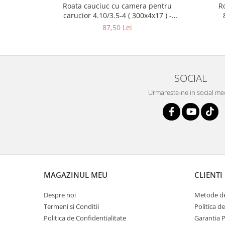
Roata cauciuc cu camera pentru
R
carucior 4.10/3.5-4 ( 300x4x17 ) -
10095847
87,50 Lei
SOCIAL
Urmareste-ne in social me
MAGAZINUL MEU
CLIENTI
Despre noi
Metode de
Termeni si Conditii
Politica d
Politica de Confidentialitate
Garantia 