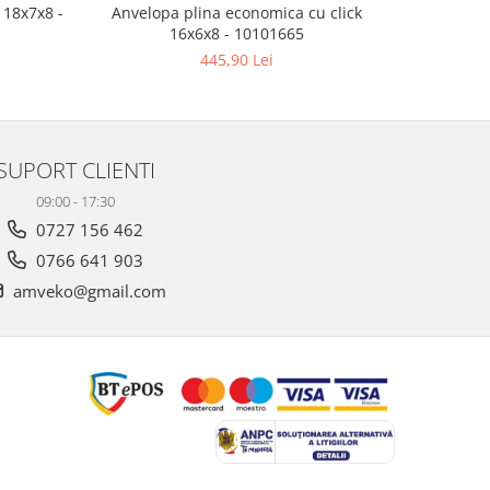
 18x7x8 -
Anvelopa plina economica cu click
Anvelop
16x6x8 - 10101665
445,90 Lei
SUPORT CLIENTI
09:00 - 17:30
0727 156 462
0766 641 903
amveko@gmail.com