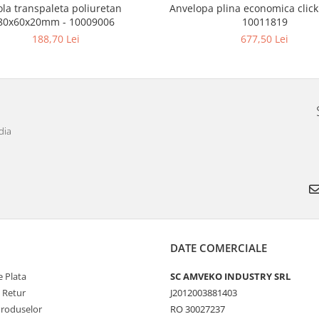
ola transpaleta poliuretan
Anvelopa plina economica click
80x60x20mm - 10009006
10011819
188,70 Lei
677,50 Lei
dia
DATE COMERCIALE
 Plata
SC AMVEKO INDUSTRY SRL
e Retur
J2012003881403
Produselor
RO 30027237