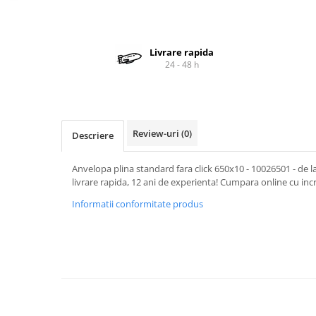
Cardan
Casete directie
Ambreiaj
Fuzete
Convertizoare
Bielete
Livrare rapida
24 - 48 h
Alte piese transmisie
Capete de bara
Alimentare
Pivoti directie
Alte piese sistem directie
Pompe alimentare
Pompe injectie
Review-uri
(0)
Descriere
Pompe amorsare
Pompe combustibil
Anvelopa plina standard fara click 650x10 - 10026501 - de
Duze injector
livrare rapida, 12 ani de experienta! Cumpara online cu inc
Vaporizatoare
Informatii conformitate produs
Solenoid
Carburator
Alte piese alimentare
Caroserie
Kit-uri
Uleiuri