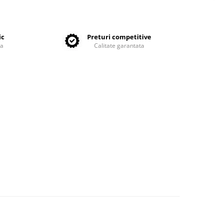
ic
Preturi competitive
ta
Calitate garantata