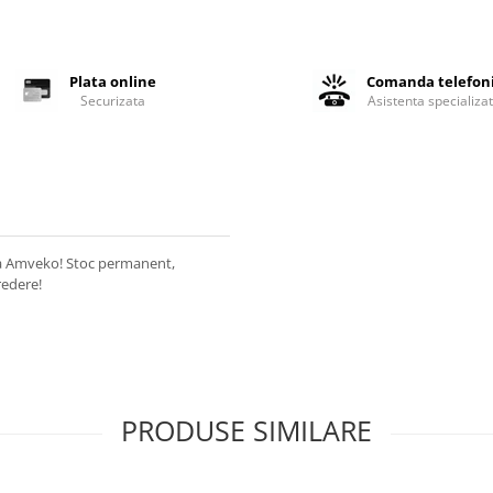
Plata online
Comanda telefon
Securizata
Asistenta specializa
 la Amveko! Stoc permanent,
redere!
PRODUSE SIMILARE