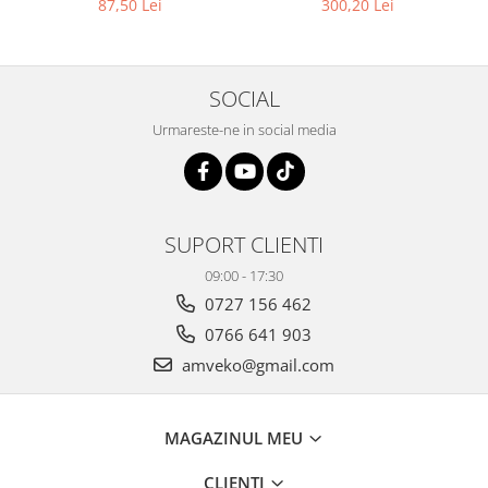
87,50 Lei
300,20 Lei
10081917
SOCIAL
Urmareste-ne in social media
SUPORT CLIENTI
09:00 - 17:30
0727 156 462
0766 641 903
amveko@gmail.com
MAGAZINUL MEU
CLIENTI