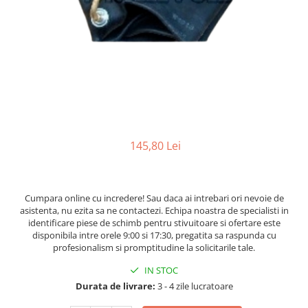
Caroserie Balkancar
Tip 350
Filtre ulei motor
Semnale acustice
Tip 351
Filtre transmisie
Alte piese sistem electric
Filtre hidraulice
Sistem franare
Tip 352
Punte fata
Pompe frana
Tip 353
Planetare
Cilindri frana
Tip 386
Butuci
Pistoane frana
Tip 392
Grup diferential
Saboti frana
Tip 391
Alte piese punte fata
Placute frana
145,80 Lei
Tip 393
Catarg
Tamburi frana
Cabluri frana de mana
Tip 394
Role catarg
Alte piese sistem franare
Prelungitoare furci
Tip 396
Cumpara online cu incredere! Sau daca ai intrebari ori nevoie de
Sistem hidraulic
Glisiere
asistenta, nu ezita sa ne contactezi. Echipa noastra de specialisti in
identificare piese de schimb pentru stivuitoare si ofertare este
Lanturi catarg
Pompe hidraulice
disponibila intre orele 9:00 si 17:30, pregatita sa raspunda cu
Alte piese catarg
Distribuitoare hidraulice
profesionalism si promptitudine la solicitarile tale.
Transmisie
Alte piese sistem hidraulic
IN STOC
Sistem directie
Pompe transmisie
Durata de livrare:
3 - 4 zile lucratoare
Discuri transmisie
Cilindri directie