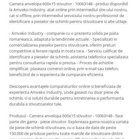
Camera anvelopa 600x15 stivuitor - 10063148 - produs disponibil
la Amveko Industry, atat online prin intermediul site-ului nostru,
cat si offline, prin intermediul serviciului nostru profesionist de
identificare a pieselor de schimb pentru stivuitoare si alte utilaje.
- Amveko Industry - companie cu o prezenta solida pe piata
romaneasca, adaptata la tendintele actuale. - Specializati in
comercializarea pieselor pentru stivuitoare, oferim preturi
competitive si livrare rapida in toata tara. - Serviciu calificat de
identificare a pieselor de schimb, asistenta telefonica specializata
pentru consultanta rapida si precisa. - Proces de achizitie
simplificat- plaseaza comenzi online, prin e-mail sau telefon,
beneficiind de o experienta de cumparare eficienta.
Descopera avantajele cumparaturilor online si beneficiaza de
experienta Amveko Industry, unde gasesti nu doar piese de
schimb, ci si solutii durabile pentru intretinerea si performanta
durabila a stivuitoarelor tale.
Produsul - Camera anvelopa 600x15 stivuitor - 10063148 - face
parte din gama - piese stivuitor. Exploreaza gama noastra variata
de piese de schimb stivuitoare, cu o baza de date de peste
150.000 de produse pentru toate marcile de stivuitoare dintre