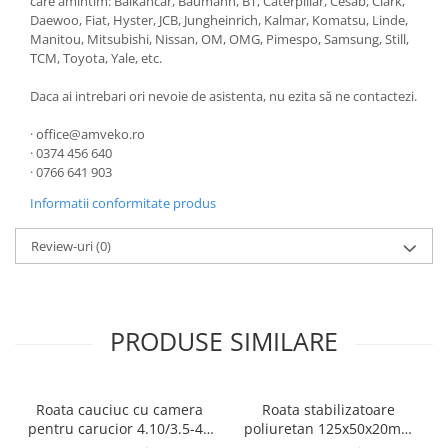
care amintim: Balkancar, Baumann, BT, Caterpillar, Cesab, Clark,
Daewoo, Fiat, Hyster, JCB, Jungheinrich, Kalmar, Komatsu, Linde,
Manitou, Mitsubishi, Nissan, OM, OMG, Pimespo, Samsung, Still,
TCM, Toyota, Yale, etc.
Daca ai intrebari ori nevoie de asistenta, nu ezita să ne contactezi.
· office@amveko.ro
· 0374 456 640
· 0766 641 903
Informatii conformitate produs
Review-uri
(0)
PRODUSE SIMILARE
Roata cauciuc cu camera
Roata stabilizatoare
pentru carucior 4.10/3.5-4 (
poliuretan 125x50x20mm
300x4x17 ) - 10095847
stivuitor BT, TOYOTA -