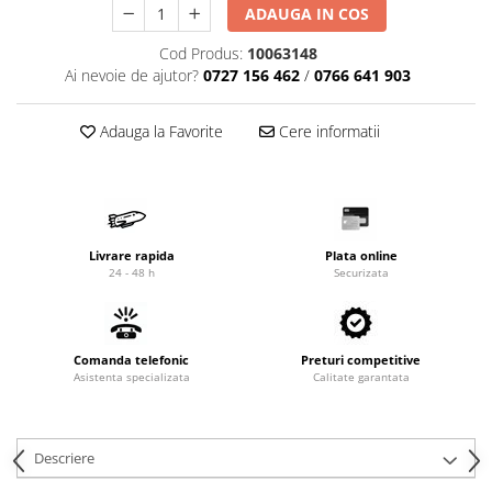
ADAUGA IN COS
Cardan
Casete directie
Ambreiaj
Fuzete
Cod Produs:
10063148
Convertizoare
Bielete
Ai nevoie de ajutor?
0727 156 462
/
0766 641 903
Alte piese transmisie
Capete de bara
Adauga la Favorite
Cere informatii
Alimentare
Pivoti directie
Alte piese sistem directie
Pompe alimentare
Pompe injectie
Pompe amorsare
Pompe combustibil
Livrare rapida
Plata online
24 - 48 h
Securizata
Duze injector
Vaporizatoare
Solenoid
Comanda telefonic
Preturi competitive
Carburator
Asistenta specializata
Calitate garantata
Alte piese alimentare
Caroserie
Kit-uri
Descriere
Uleiuri