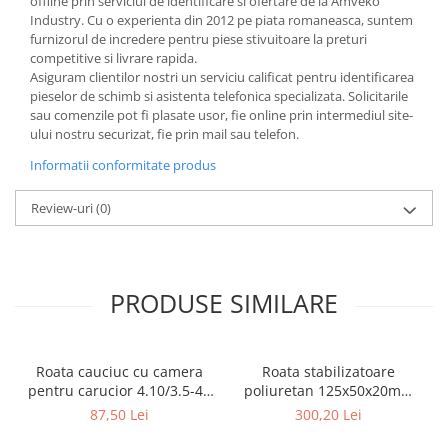
offline prin serviciul de identificare si ofertare de la Amveko
Industry. Cu o experienta din 2012 pe piata romaneasca, suntem
furnizorul de incredere pentru piese stivuitoare la preturi
competitive si livrare rapida.
Asiguram clientilor nostri un serviciu calificat pentru identificarea
pieselor de schimb si asistenta telefonica specializata. Solicitarile
sau comenzile pot fi plasate usor, fie online prin intermediul site-
ului nostru securizat, fie prin mail sau telefon.
Informatii conformitate produs
Review-uri
(0)
PRODUSE SIMILARE
Roata cauciuc cu camera
Roata stabilizatoare
pentru carucior 4.10/3.5-4 (
poliuretan 125x50x20mm
300x4x17 ) - 10095847
stivuitor BT, TOYOTA -
87,50 Lei
300,20 Lei
10081917