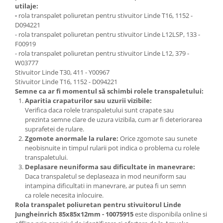
utilaje:
-
rola transpalet poliuretan pentru stivuitor Linde T16, 1152 -
D094221
- rola transpalet poliuretan pentru stivuitor Linde L12LSP, 133 -
F00919
- rola transpalet poliuretan pentru stivuitor Linde L12, 379 -
W03777
Stivuitor Linde T30, 411 - Y00967
Stivuitor Linde T16, 1152 - D094221
Semne ca ar fi momentul să schimbi rolele transpaletului:
Aparitia crapaturilor sau uzurii vizibile:
Verifica daca rolele transpaletului sunt crapate sau
prezinta semne clare de uzura vizibila, cum ar fi deteriorarea
suprafetei de rulare.
Zgomote anormale la rulare:
Orice zgomote sau sunete
neobisnuite in timpul rularii pot indica o problema cu rolele
transpaletului.
Deplasare neuniforma sau dificultate in manevrare:
Daca transpaletul se deplaseaza in mod neuniform sau
intampina dificultati in manevrare, ar putea fi un semn
ca rolele necesita inlocuire.
Rola transpalet poliuretan pentru stivuitorul Linde
Jungheinrich 85x85x12mm - 10075915
este disponibila online si