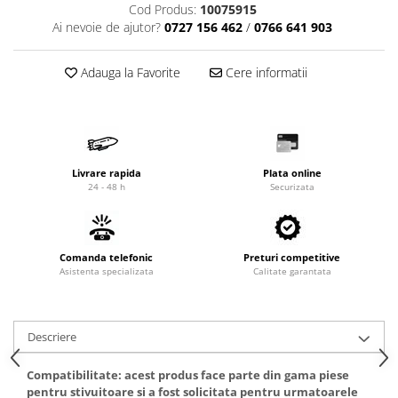
Cod Produs:
10075915
Cardan
Casete directie
Ai nevoie de ajutor?
0727 156 462
/
0766 641 903
Ambreiaj
Fuzete
Convertizoare
Bielete
Adauga la Favorite
Cere informatii
Alte piese transmisie
Capete de bara
Alimentare
Pivoti directie
Alte piese sistem directie
Pompe alimentare
Pompe injectie
Livrare rapida
Plata online
Pompe amorsare
24 - 48 h
Securizata
Pompe combustibil
Duze injector
Vaporizatoare
Comanda telefonic
Preturi competitive
Asistenta specializata
Solenoid
Calitate garantata
Carburator
Alte piese alimentare
Descriere
Caroserie
Kit-uri
Compatibilitate: acest produs face parte din gama piese
pentru stivuitoare si a fost solicitata pentru urmatoarele
Uleiuri