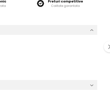
onic
Preturi competitive
zata
Calitate garantata