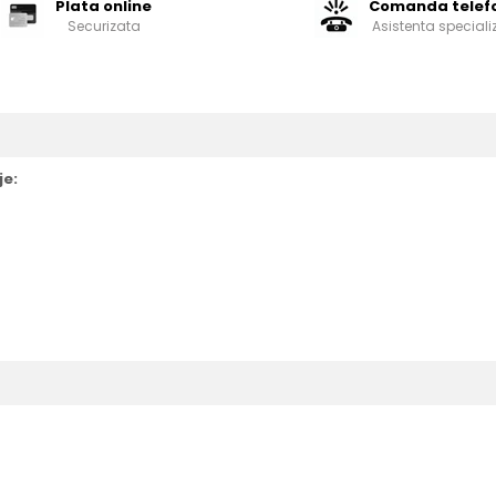
Plata online
Comanda telef
Securizata
Asistenta speciali
je: