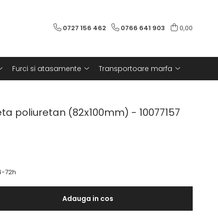
0727 156 462
0766 641 903
0,00
Furci si atasamente
Transportoare marfa
eta poliuretan (82x100mm) - 10077157
-72h
Adauga in cos