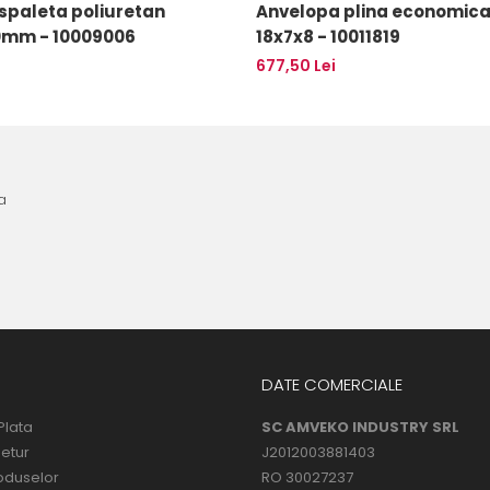
spaleta poliuretan
Anvelopa plina economica 
0mm - 10009006
18x7x8 - 10011819
677,50 Lei
a
DATE COMERCIALE
Plata
SC AMVEKO INDUSTRY SRL
Retur
J2012003881403
oduselor
RO 30027237