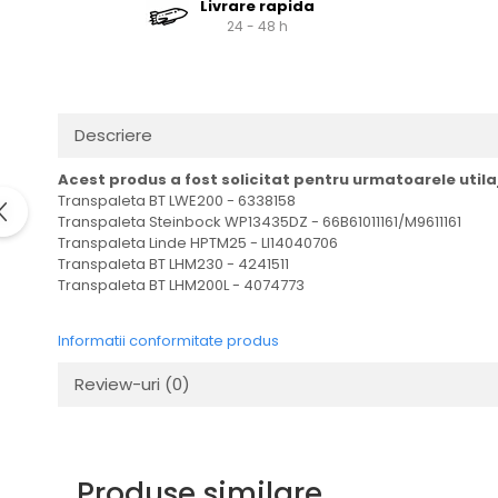
Livrare rapida
Cardan
Casete directie
24 - 48 h
Ambreiaj
Fuzete
Convertizoare
Bielete
Alte piese transmisie
Capete de bara
Alimentare
Pivoti directie
Descriere
Alte piese sistem directie
Pompe alimentare
Acest produs a fost solicitat pentru urmatoarele utila
Pompe injectie
Transpaleta BT LWE200 - 6338158
Transpaleta Steinbock WP13435DZ - 66B61011161/M9611161
Pompe amorsare
Transpaleta Linde HPTM25 - LI14040706
Pompe combustibil
Transpaleta BT LHM230 - 4241511
Duze injector
Transpaleta BT LHM200L - 4074773
Vaporizatoare
Informatii conformitate produs
Solenoid
Carburator
Review-uri
(0)
Alte piese alimentare
Caroserie
Kit-uri
Produse similare