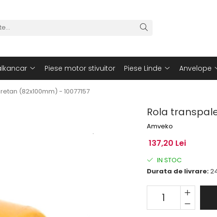
alkancar
Piese motor stivuitor
Piese Linde
Anvelope
uretan (82x100mm) - 10077157
Rola transpal
Amveko
137,20 Lei
IN STOC
Durata de livrare:
24