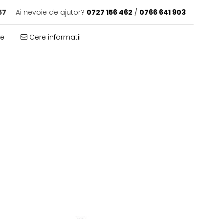
57
Ai nevoie de ajutor?
0727 156 462
/
0766 641 903
te
Cere informatii