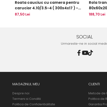
Roata cauciuc cu camera pentru
Rola tran
carucior 4.10/3.5-4 ( 300x4x17 ) -
80x60x2
10095847
87,50 Lei
188,70 Lei
SOCIAL
Urmareste-ne in social medi
MAGAZINUL MEU
CLIENTI
Despre noi
Metode de 
Termeni si Conditii
Politica de 
Politica de Confidentialitate
Garantia Pr