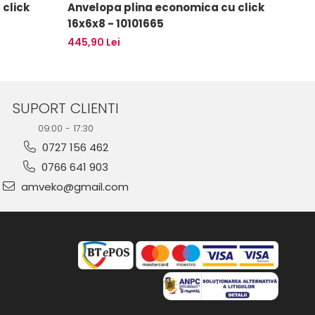
click
Anvelopa plina economica cu click
Anve
16x6x8 - 10101665
21x8
445,90 Lei
986,2
SUPORT CLIENTI
09:00 - 17:30
0727 156 462
0766 641 903
amveko@gmail.com