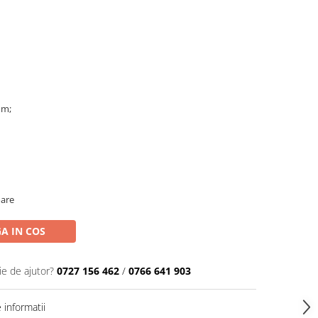
mm;
oare
A IN COS
ie de ajutor?
0727 156 462
/
0766 641 903
informatii