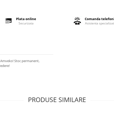
Plata online
Comanda telefon
Securizata
Asistenta specializa
 Amveko! Stoc permanent,
redere!
PRODUSE SIMILARE