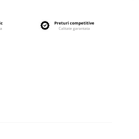
ic
Preturi competitive
ta
Calitate garantata