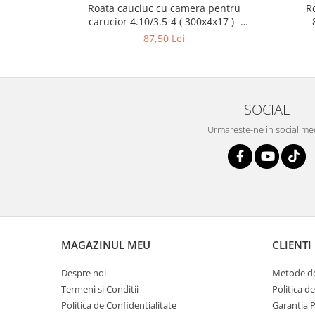
Roata cauciuc cu camera pentru
R
carucior 4.10/3.5-4 ( 300x4x17 ) -
10095847
87,50 Lei
SOCIAL
Urmareste-ne in social me
MAGAZINUL MEU
CLIENTI
Despre noi
Metode de
Termeni si Conditii
Politica d
Politica de Confidentialitate
Garantia 