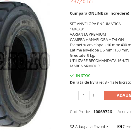
437,40 Lei
Cumpara ONLINE cu incredere!
SET ANVELOPA PNEUMATICA
16X6X8;
VARIANTA PREMIUM
CAMERA + ANVELOPA + TALON
Diametru anvelopa ± 10 mm: 400 
Latime anvelopa ± 5 mm: 150 mm;
Greutate: 9 kg;
UTILIZARE RECOMANDATA 16H/ZI
MARCA ARMOUR
IN STOC
Durata de livrare:
3 - 4 zile lucrat
ADAUG
Cod Produs:
10069726
Ai nevo
Adauga la Favorite
Cere 