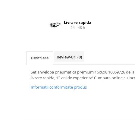
Cardan
Casete directie
Ambreiaj
Fuzete
Convertizoare
Bielete
Livrare rapida
24 - 48 h
Alte piese transmisie
Capete de bara
Alimentare
Pivoti directie
Alte piese sistem directie
Pompe alimentare
Pompe injectie
Review-uri
(0)
Descriere
Pompe amorsare
Pompe combustibil
Set anvelopa pneumatica premium 16x6x8 10069726 de la
Duze injector
livrare rapida, 12 ani de experienta! Cumpara online cu inc
Vaporizatoare
Informatii conformitate produs
Solenoid
Carburator
Alte piese alimentare
Caroserie
Kit-uri
Uleiuri