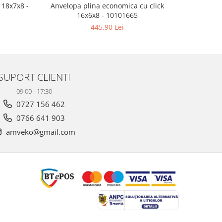
 18x7x8 -
Anvelopa plina economica cu click
Anvelop
16x6x8 - 10101665
445,90 Lei
SUPORT CLIENTI
09:00 - 17:30
0727 156 462
0766 641 903
amveko@gmail.com