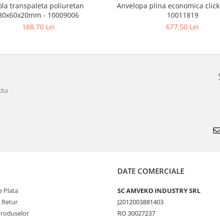
ola transpaleta poliuretan
Anvelopa plina economica click
80x60x20mm - 10009006
10011819
188,70 Lei
677,50 Lei
dia
DATE COMERCIALE
 Plata
SC AMVEKO INDUSTRY SRL
e Retur
J2012003881403
Produselor
RO 30027237