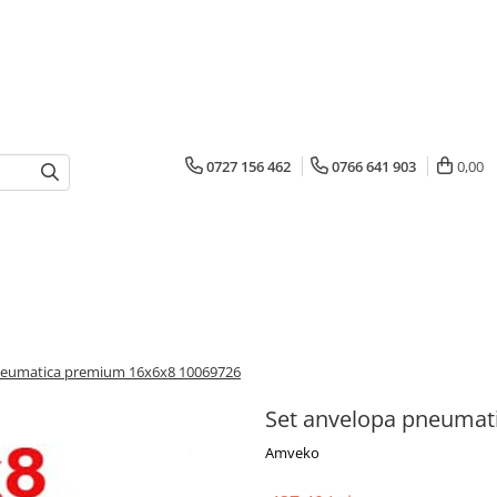
0727 156 462
0766 641 903
0,00
neumatica premium 16x6x8 10069726
Set anvelopa pneumat
Amveko