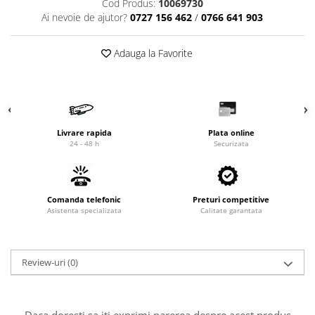
Cod Produs:
10069730
Cardan
Casete directie
Ai nevoie de ajutor?
0727 156 462
/
0766 641 903
Ambreiaj
Fuzete
Convertizoare
Bielete
Adauga la Favorite
Alte piese transmisie
Capete de bara
Alimentare
Pivoti directie
Alte piese sistem directie
Pompe alimentare
Pompe injectie
Livrare rapida
Plata online
Pompe amorsare
24 - 48 h
Securizata
Pompe combustibil
Duze injector
Vaporizatoare
Comanda telefonic
Preturi competitive
Asistenta specializata
Calitate garantata
Solenoid
Carburator
Alte piese alimentare
Review-uri
(0)
Caroserie
Kit-uri
Uleiuri