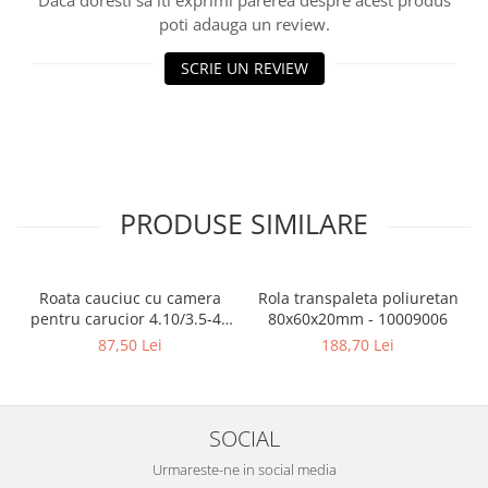
Daca doresti sa iti exprimi parerea despre acest produs
poti adauga un review.
SCRIE UN REVIEW
PRODUSE SIMILARE
Roata cauciuc cu camera
Rola transpaleta poliuretan
pentru carucior 4.10/3.5-4 (
80x60x20mm - 10009006
300x4x17 ) - 10095847
87,50 Lei
188,70 Lei
SOCIAL
Urmareste-ne in social media