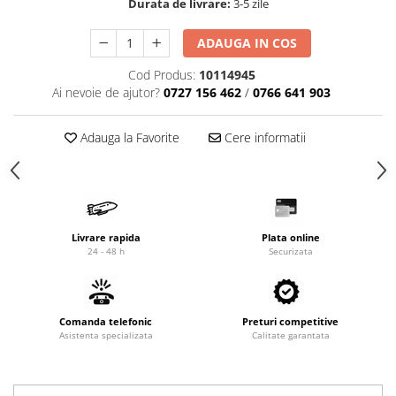
Durata de livrare:
3-5 zile
Cardan
Casete directie
Ambreiaj
Fuzete
ADAUGA IN COS
Convertizoare
Bielete
Cod Produs:
10114945
Alte piese transmisie
Capete de bara
Ai nevoie de ajutor?
0727 156 462
/
0766 641 903
Alimentare
Pivoti directie
Alte piese sistem directie
Pompe alimentare
Adauga la Favorite
Cere informatii
Pompe injectie
Pompe amorsare
Pompe combustibil
Duze injector
Livrare rapida
Plata online
Vaporizatoare
24 - 48 h
Securizata
Solenoid
Carburator
Alte piese alimentare
Comanda telefonic
Preturi competitive
Asistenta specializata
Calitate garantata
Caroserie
Kit-uri
Uleiuri