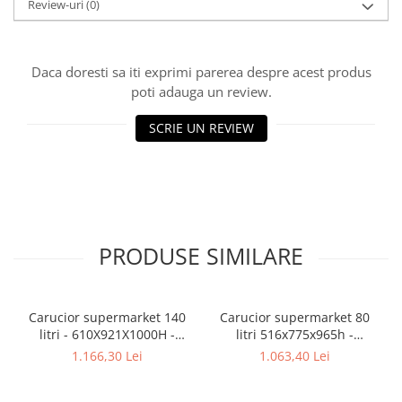
Review-uri
(0)
Daca doresti sa iti exprimi parerea despre acest produs
poti adauga un review.
SCRIE UN REVIEW
PRODUSE SIMILARE
Carucior supermarket 140
Carucior supermarket 80
litri - 610X921X1000H -
litri 516x775x965h -
10114940
10114947
1.166,30 Lei
1.063,40 Lei