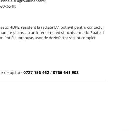
ustriale si agro-alimentare;
630x654h;
tic HDPE, rezistent la radiatii UV, potrivit pentru contactul
umite și bins, au un interior neted și inchis ermetic. Poate fi
or. Pot fi suprapuse, ușor de dezinfectat și sunt complet
ie de ajutor?
0727 156 462
/
0766 641 903