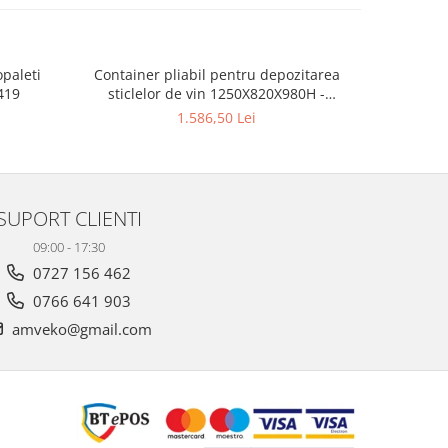
opaleti
Container pliabil pentru depozitarea
Container
419
sticlelor de vin 1250X820X980H -
sticlel
10115330
1.586,50 Lei
SUPORT CLIENTI
09:00 - 17:30
0727 156 462
0766 641 903
amveko@gmail.com