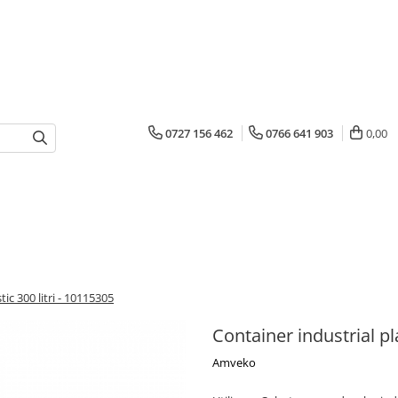
0727 156 462
0766 641 903
0,00
tic 300 litri - 10115305
Container industrial pla
Amveko