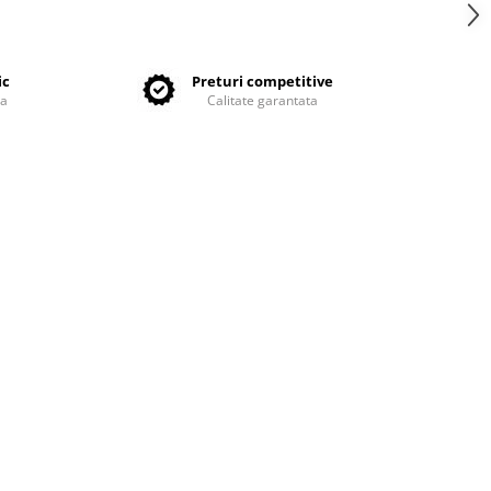
ic
Preturi competitive
ta
Calitate garantata