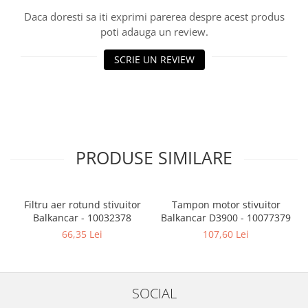
Daca doresti sa iti exprimi parerea despre acest produs
poti adauga un review.
SCRIE UN REVIEW
PRODUSE SIMILARE
Filtru aer rotund stivuitor
Tampon motor stivuitor
Balkancar - 10032378
Balkancar D3900 - 10077379
B
66,35 Lei
107,60 Lei
SOCIAL