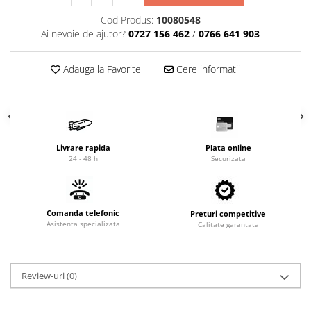
Cardan
Casete directie
Cod Produs:
10080548
Ambreiaj
Fuzete
Ai nevoie de ajutor?
0727 156 462
/
0766 641 903
Convertizoare
Bielete
Alte piese transmisie
Capete de bara
Adauga la Favorite
Cere informatii
Alimentare
Pivoti directie
Alte piese sistem directie
Pompe alimentare
Pompe injectie
Pompe amorsare
Livrare rapida
Plata online
Pompe combustibil
24 - 48 h
Securizata
Duze injector
Vaporizatoare
Solenoid
Comanda telefonic
Preturi competitive
Asistenta specializata
Calitate garantata
Carburator
Alte piese alimentare
Caroserie
Review-uri
(0)
Kit-uri
Uleiuri