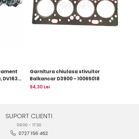
apament
Garnitura chiulasa stivuitor
Filtr
Balkancar D3900 - 10065018
Balk
94,30 Lei
68,60
SUPORT CLIENTI
09:00 - 17:30
0727 156 462