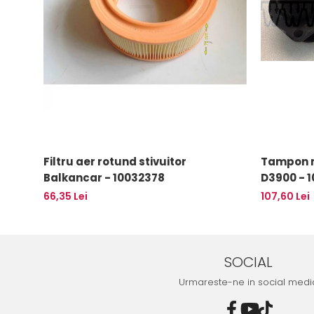
Uleiuri
Filtru aer rotund stivuitor
Tampon m
Balkancar - 10032378
D3900 - 
66,35 Lei
107,60 Lei
SOCIAL
Urmareste-ne in social medi