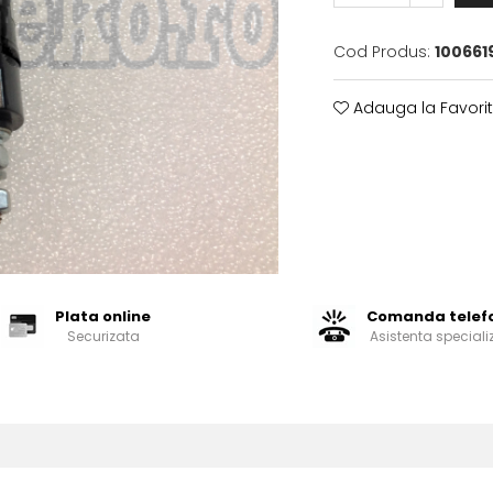
Cod Produs:
100661
Adauga la Favori
Plata online
Comanda telef
Securizata
Asistenta speciali