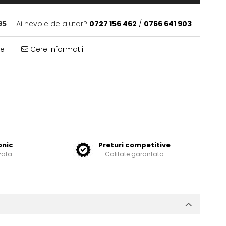
95
Ai nevoie de ajutor?
0727 156 462
/
0766 641 903
te
Cere informatii
onic
Preturi competitive
zata
Calitate garantata