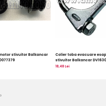
otor stivuitor Balkancar
Colier toba evacuare es
10077379
stivuitor Balkancar DV1630, DV1638
- 10145130
18,48 Lei
a