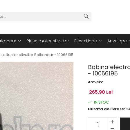
alkancar
Piese motor stivuitor
Piese Linde
Anvelope
reductor stivuitor Balkancar - 10066195
Bobina electro
- 10066195
Amveko
265,90 Lei
IN STOC
Durata de livrare:
2