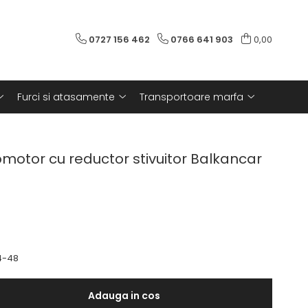
0727 156 462
0766 641 903
0,00
Furci si atasamente
Transportoare marfa
motor cu reductor stivuitor Balkancar
4-48
Adauga in cos