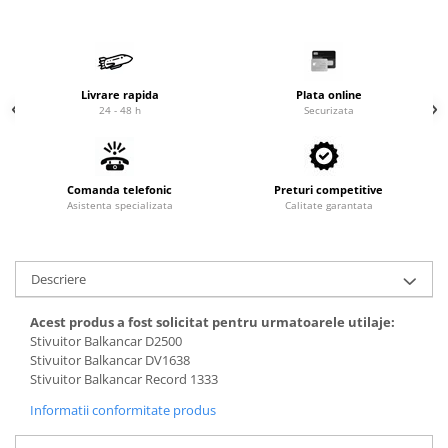
Cardan
Casete directie
Ambreiaj
Fuzete
Convertizoare
Bielete
Alte piese transmisie
Capete de bara
Livrare rapida
Plata online
24 - 48 h
Securizata
Alimentare
Pivoti directie
Alte piese sistem directie
Pompe alimentare
Pompe injectie
Comanda telefonic
Preturi competitive
Pompe amorsare
Asistenta specializata
Calitate garantata
Pompe combustibil
Duze injector
Descriere
Vaporizatoare
Solenoid
Acest produs a fost solicitat pentru urmatoarele utilaje:
Carburator
Stivuitor Balkancar D2500
Alte piese alimentare
Stivuitor Balkancar DV1638
Stivuitor Balkancar Record 1333
Caroserie
Informatii conformitate produs
Kit-uri
Uleiuri