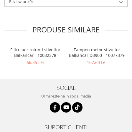
Review-uri
(0)
PRODUSE SIMILARE
Filtru aer rotund stivuitor
Tampon motor stivuitor
Balkancar - 10032378
Balkancar D3900 - 10077379
B
66,35 Lei
107,60 Lei
SOCIAL
Urmareste-ne in social media
SUPORT CLIENTI