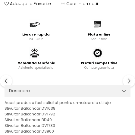
Adauga la Favorite
Cere informatii
Cardan
Casete directie
Ambreiaj
Fuzete
Convertizoare
Bielete
Alte piese transmisie
Capete de bara
Livrare rapida
Plata online
Alimentare
Pivoti directie
24 - 48 h
Securizata
Alte piese sistem directie
Pompe alimentare
Pompe injectie
Pompe amorsare
Comanda telefonic
Preturi competitive
Asistenta specializata
Calitate garantata
Pompe combustibil
Duze injector
Vaporizatoare
Descriere
Solenoid
Carburator
Acest produs a fost solicitat pentru urmatoarele utilaje:
Alte piese alimentare
Stivuitor Balkancar DV1638
Stivuitor Balkancar DV1792
Caroserie
Stivuitor Balkancar BD40
Kit-uri
Stivuitor Balkancar DV1733
Stivuitor Balkancar D3900