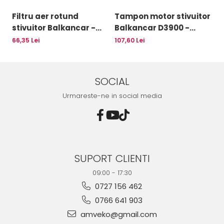
Filtru aer rotund
Tampon motor stivuitor
C
stivuitor Balkancar -
Balkancar D3900 -
e
10032378
10077379
Ba
66,35 Lei
107,60 Lei
18
D
SOCIAL
Urmareste-ne in social media
SUPORT CLIENTI
09:00 - 17:30
0727 156 462
0766 641 903
amveko@gmail.com