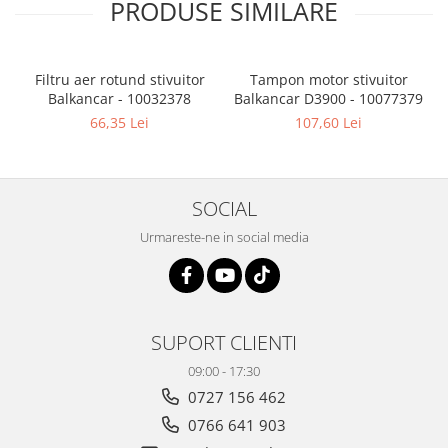
PRODUSE SIMILARE
Filtru aer rotund stivuitor
Tampon motor stivuitor
Balkancar - 10032378
Balkancar D3900 - 10077379
B
66,35 Lei
107,60 Lei
SOCIAL
Urmareste-ne in social media
SUPORT CLIENTI
09:00 - 17:30
0727 156 462
0766 641 903