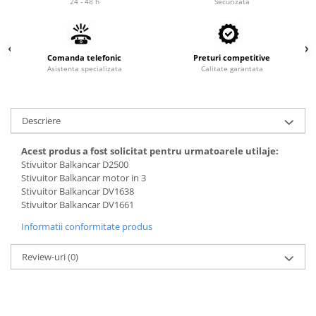
24 - 48 h
Securizata
Cardan
Casete directie
Ambreiaj
Fuzete
Convertizoare
Bielete
Comanda telefonic
Preturi competitive
Alte piese transmisie
Capete de bara
Asistenta specializata
Calitate garantata
Alimentare
Pivoti directie
Alte piese sistem directie
Pompe alimentare
Descriere
Pompe injectie
Pompe amorsare
Acest produs a fost solicitat pentru urmatoarele utilaje:
Pompe combustibil
Stivuitor Balkancar D2500
Stivuitor Balkancar motor in 3
Duze injector
Stivuitor Balkancar DV1638
Vaporizatoare
Stivuitor Balkancar DV1661
Solenoid
Informatii conformitate produs
Carburator
Alte piese alimentare
Review-uri
(0)
Caroserie
Kit-uri
Uleiuri