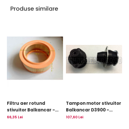
Uleiuri
Produse similare
Filtru aer rotund
Tampon motor stivuitor
C
stivuitor Balkancar -
Balkancar D3900 -
e
10032378
10077379
Ba
66,35 Lei
107,60 Lei
18
D