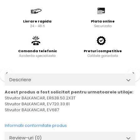
Cardan
Casete directie
Ambreiaj
Fuzete
Convertizoare
Bielete
Livrare rapida
Plata online
24 - 48 h
Securizata
Alte piese transmisie
Capete de bara
Alimentare
Pivoti directie
Alte piese sistem directie
Pompe alimentare
Comanda telefonic
Preturi competitive
Pompe injectie
Asistenta specializata
Calitate garantata
Pompe amorsare
Pompe combustibil
Descriere
Duze injector
Vaporizatoare
Acest produs a fost solicitat pentru urmatoarele utilaje:
Solenoid
Stivuitor BALKANCAR, ER638.50.2X3T
Stivuitor BALKANCAR, EV720.33.81
Carburator
Stivuitor BALKANCAR, EV687
Alte piese alimentare
Caroserie
Informatii conformitate produs
Kit-uri
Review-uri
(0)