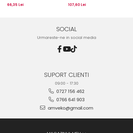
10032378
10077379
Ba
66,35 Lei
107,60 Lei
18
D
SOCIAL
Urmareste-ne in social media
SUPORT CLIENTI
09:00 - 17:30
0727 156 462
0766 641 903
amveko@gmail.com