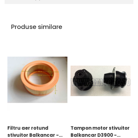
Uleiuri
Produse similare
Filtru aer rotund
Tampon motor stivuitor
C
stivuitor Balkancar -
Balkancar D3900 -
e