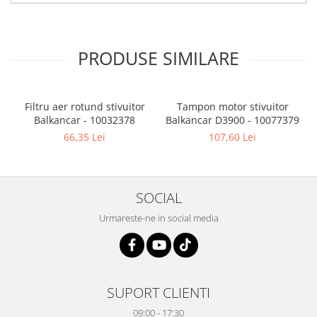
PRODUSE SIMILARE
Filtru aer rotund stivuitor
Tampon motor stivuitor
Balkancar - 10032378
Balkancar D3900 - 10077379
B
66,35 Lei
107,60 Lei
SOCIAL
Urmareste-ne in social media
SUPORT CLIENTI
09:00 - 17:30