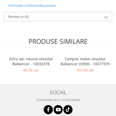
Informatii conformitate produs
Review-uri
(0)
PRODUSE SIMILARE
Filtru aer rotund stivuitor
Tampon motor stivuitor
Balkancar - 10032378
Balkancar D3900 - 10077379
B
66,35 Lei
107,60 Lei
SOCIAL
Urmareste-ne in social media