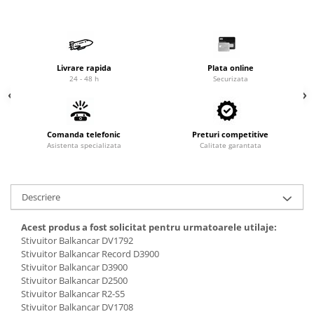
Cardan
Casete directie
Ambreiaj
Fuzete
Convertizoare
Bielete
Alte piese transmisie
Capete de bara
Livrare rapida
Plata online
24 - 48 h
Securizata
Alimentare
Pivoti directie
Alte piese sistem directie
Pompe alimentare
Pompe injectie
Comanda telefonic
Preturi competitive
Pompe amorsare
Asistenta specializata
Calitate garantata
Pompe combustibil
Duze injector
Vaporizatoare
Descriere
Solenoid
Acest produs a fost solicitat pentru urmatoarele utilaje:
Carburator
Stivuitor Balkancar DV1792
Alte piese alimentare
Stivuitor Balkancar Record D3900
Stivuitor Balkancar D3900
Caroserie
Stivuitor Balkancar D2500
Kit-uri
Stivuitor Balkancar R2-S5
Stivuitor Balkancar DV1708
Uleiuri