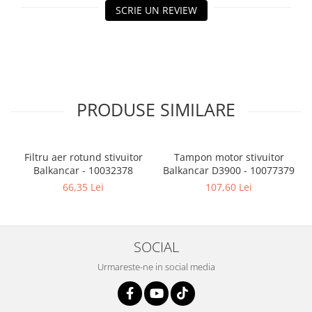
SCRIE UN REVIEW
PRODUSE SIMILARE
Filtru aer rotund stivuitor
Tampon motor stivuitor
Balkancar - 10032378
Balkancar D3900 - 10077379
B
66,35 Lei
107,60 Lei
SOCIAL
Urmareste-ne in social media