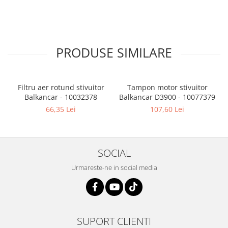
PRODUSE SIMILARE
Filtru aer rotund stivuitor
Tampon motor stivuitor
Balkancar - 10032378
Balkancar D3900 - 10077379
B
66,35 Lei
107,60 Lei
SOCIAL
Urmareste-ne in social media
SUPORT CLIENTI