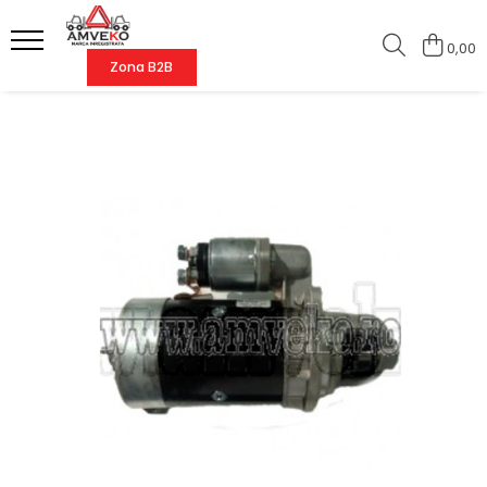
0,00
Zona B2B
Piese stivuitoare
Sisteme stivuitoare
Piese Balkancar
Piese Linde
Anvelope
Furci si atasamente
Transportoare marfa
Piese motor
Sistem racire
Piese motor Balkancar
Tip 115
Anvelope pline superelastice
Furci
Stivuitoare manuale
Pompe ulei
Pompe apa
Filtre Balkancar
Tip 144
Anvelope pneumatice
Prelungitoare furci
Transpalete manuale
Chiulasa
Radiatoare
Punte fata Balkancar
Tip 138
Anvelope pline non-marking
Atasamente furci
Carucioare tip platforma
Segmenti motor
Termostate
Catarg Balkancar
Tip 314
Camere anvelope
Carucioare pentru scari
Set garnituri motor
Ventilatoare
Transmisie Balkancar
Tip 315
Gama noua
Carucioare tip supermarket
Set cuzineti motor
Alte piese sistem racire
Alimentare Balkancar
Tip 324
Roti - role
Carucioare pentru bagaje
Camasi motor
Sistem electric
Sistem racire Balkancar
Tip 330
Rollcontainere
Coroana volanta
Alternatoare
Acceleratie
Sistem electric Balkancar
Tip 331
Containere
Electromotoare
Alte piese motor
Bujii
Sistem franare Balkancar
Tip 332
Carucioare diverse
Filtre
Joystick
Sistem hidraulic Balkancar
Tip 335
Piese transpalete
Filtre aer
Contact pornire
Sistem directie Balkancar
Tip 337
Filtre combustibil
Lampi fata / spate