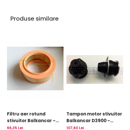
Uleiuri
Produse similare
Filtru aer rotund
Tampon motor stivuitor
C
stivuitor Balkancar -
Balkancar D3900 -
e
10032378
10077379
Ba
66,35 Lei
107,60 Lei
18