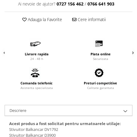
Ai nevoie de ajutor?
0727 156 462
/
0766 641 903
Cardan
Casete directie
Ambreiaj
Fuzete
Adauga la Favorite
Cere informatii
Convertizoare
Bielete
Alte piese transmisie
Capete de bara
Alimentare
Pivoti directie
Alte piese sistem directie
Pompe alimentare
Pompe injectie
Livrare rapida
Plata online
24 - 48 h
Securizata
Pompe amorsare
Pompe combustibil
Duze injector
Comanda telefonic
Preturi competitive
Vaporizatoare
Asistenta specializata
Calitate garantata
Solenoid
Carburator
Alte piese alimentare
Descriere
Caroserie
Acest produs a fost solicitat pentru urmatoarele utilaje:
Kit-uri
Stivuitor Balkancar DV1792
Stivuitor Balkancar D3900
Uleiuri