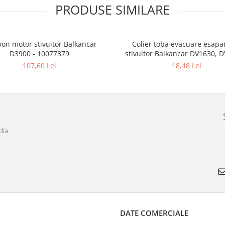
PRODUSE SIMILARE
on motor stivuitor Balkancar
Colier toba evacuare esap
D3900 - 10077379
stivuitor Balkancar DV1630, DV1638 -
10145130
107,60 Lei
18,48 Lei
dia
DATE COMERCIALE