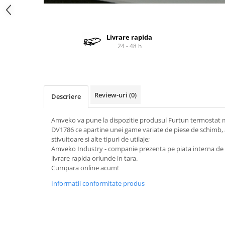
Cardan
Casete directie
Ambreiaj
Fuzete
Convertizoare
Bielete
Livrare rapida
24 - 48 h
Alte piese transmisie
Capete de bara
Alimentare
Pivoti directie
Alte piese sistem directie
Pompe alimentare
Pompe injectie
Review-uri
(0)
Descriere
Pompe amorsare
Pompe combustibil
Amveko va pune la dispozitie produsul Furtun termostat m
Duze injector
DV1786 ce apartine unei game variate de piese de schimb, 
stivuitoare si alte tipuri de utilaje;
Vaporizatoare
Amveko Industry - companie prezenta pe piata interna de 
Solenoid
livrare rapida oriunde in tara.
Carburator
Cumpara online acum!
Alte piese alimentare
Informatii conformitate produs
Caroserie
Kit-uri
Uleiuri