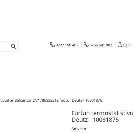
0727 156 462
0766 641 903
0,00
stivuitor Balkancar DV178633221S motor Deutz - 10061876
Furtun termostat stiv
Deutz - 10061876
Amveko