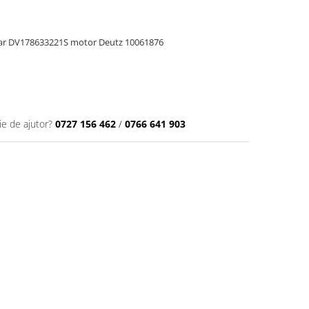
ncar DV178633221S motor Deutz 10061876
ie de ajutor?
0727 156 462
/
0766 641 903