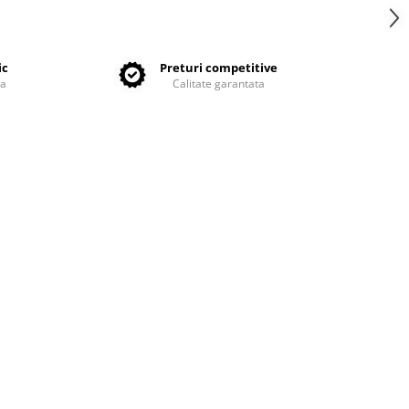
ic
Preturi competitive
ta
Calitate garantata