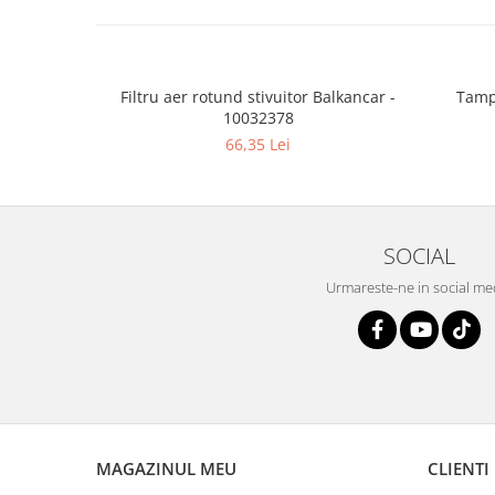
Filtru aer rotund stivuitor Balkancar -
Tamp
10032378
66,35 Lei
SOCIAL
Urmareste-ne in social me
MAGAZINUL MEU
CLIENTI