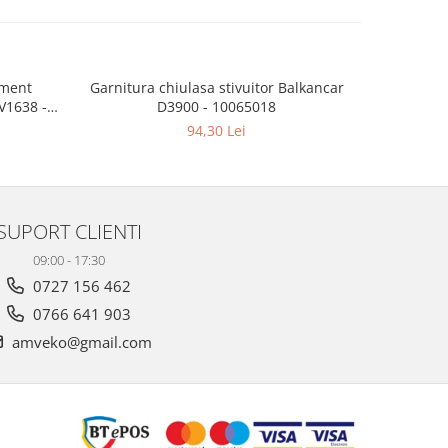
ament
Garnitura chiulasa stivuitor Balkancar
Filtru tr
D3900 - 10065018
94,30 Lei
SUPORT CLIENTI
09:00 - 17:30
0727 156 462
0766 641 903
amveko@gmail.com