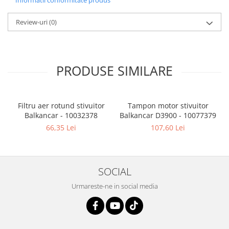
Informatii conformitate produs
Review-uri
(0)
PRODUSE SIMILARE
Filtru aer rotund stivuitor
Tampon motor stivuitor
Balkancar - 10032378
Balkancar D3900 - 10077379
B
66,35 Lei
107,60 Lei
SOCIAL
Urmareste-ne in social media