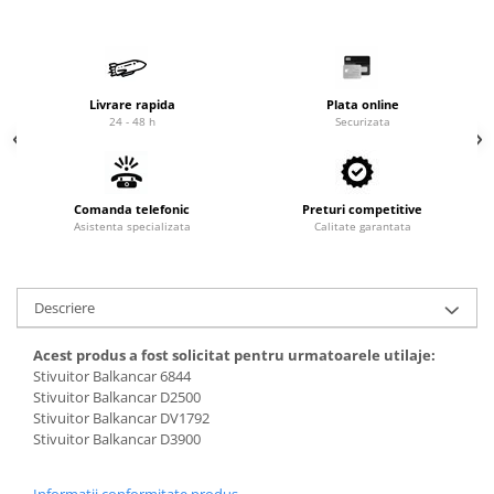
Cardan
Casete directie
Ambreiaj
Fuzete
Convertizoare
Bielete
Alte piese transmisie
Capete de bara
Livrare rapida
Plata online
24 - 48 h
Securizata
Alimentare
Pivoti directie
Alte piese sistem directie
Pompe alimentare
Pompe injectie
Comanda telefonic
Preturi competitive
Pompe amorsare
Asistenta specializata
Calitate garantata
Pompe combustibil
Duze injector
Descriere
Vaporizatoare
Solenoid
Acest produs a fost solicitat pentru urmatoarele utilaje:
Carburator
Stivuitor Balkancar 6844
Alte piese alimentare
Stivuitor Balkancar D2500
Stivuitor Balkancar DV1792
Caroserie
Stivuitor Balkancar D3900
Kit-uri
Uleiuri