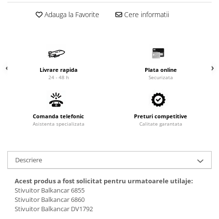
Cardan
Casete directie
Adauga la Favorite
Cere informatii
Ambreiaj
Fuzete
Convertizoare
Bielete
Alte piese transmisie
Capete de bara
Alimentare
Pivoti directie
Livrare rapida
Plata online
Alte piese sistem directie
Pompe alimentare
24 - 48 h
Securizata
Pompe injectie
Pompe amorsare
Pompe combustibil
Comanda telefonic
Preturi competitive
Asistenta specializata
Duze injector
Calitate garantata
Vaporizatoare
Solenoid
Descriere
Carburator
Alte piese alimentare
Acest produs a fost solicitat pentru urmatoarele utilaje:
Caroserie
Stivuitor Balkancar 6855
Stivuitor Balkancar 6860
Kit-uri
Stivuitor Balkancar DV1792
Uleiuri