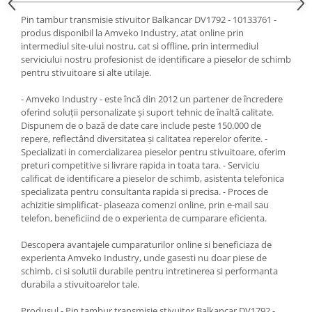
Pin tambur transmisie stivuitor Balkancar DV1792 - 10133761 -
produs disponibil la Amveko Industry, atat online prin
intermediul site-ului nostru, cat si offline, prin intermediul
serviciului nostru profesionist de identificare a pieselor de schimb
pentru stivuitoare si alte utilaje.
- Amveko Industry - este încă din 2012 un partener de încredere
oferind soluții personalizate și suport tehnic de înaltă calitate.
Dispunem de o bază de date care include peste 150.000 de
repere, reflectând diversitatea și calitatea reperelor oferite. -
Specializati in comercializarea pieselor pentru stivuitoare, oferim
preturi competitive si livrare rapida in toata tara. - Serviciu
calificat de identificare a pieselor de schimb, asistenta telefonica
specializata pentru consultanta rapida si precisa. - Proces de
achizitie simplificat- plaseaza comenzi online, prin e-mail sau
telefon, beneficiind de o experienta de cumparare eficienta.
Descopera avantajele cumparaturilor online si beneficiaza de
experienta Amveko Industry, unde gasesti nu doar piese de
schimb, ci si solutii durabile pentru intretinerea si performanta
durabila a stivuitoarelor tale.
Produsul - Pin tambur transmisie stivuitor Balkancar DV1792 -