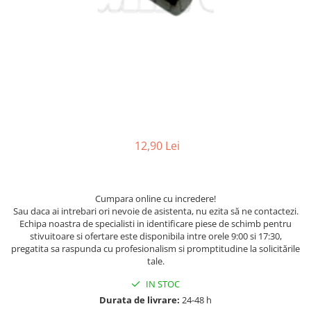
Caroserie Balkancar
Tip 350
Filtre ulei motor
Semnale acustice
Tip 351
Filtre transmisie
Alte piese sistem electric
Filtre hidraulice
Sistem franare
Tip 352
Punte fata
Pompe frana
Tip 353
Planetare
Cilindri frana
Tip 386
Butuci
Pistoane frana
Tip 392
Grup diferential
Saboti frana
Tip 391
Alte piese punte fata
Placute frana
12,90 Lei
Tip 393
Catarg
Tamburi frana
Cabluri frana de mana
Tip 394
Role catarg
Alte piese sistem franare
Prelungitoare furci
Tip 396
Cumpara online cu incredere!
Sistem hidraulic
Glisiere
Sau daca ai intrebari ori nevoie de asistenta, nu ezita să ne contactezi.
Echipa noastra de specialisti in identificare piese de schimb pentru
Lanturi catarg
Pompe hidraulice
stivuitoare si ofertare este disponibila intre orele 9:00 si 17:30,
Alte piese catarg
Distribuitoare hidraulice
pregatita sa raspunda cu profesionalism si promptitudine la solicitările
tale.
Transmisie
Alte piese sistem hidraulic
Sistem directie
IN STOC
Pompe transmisie
Durata de livrare:
24-48 h
Discuri transmisie
Cilindri directie