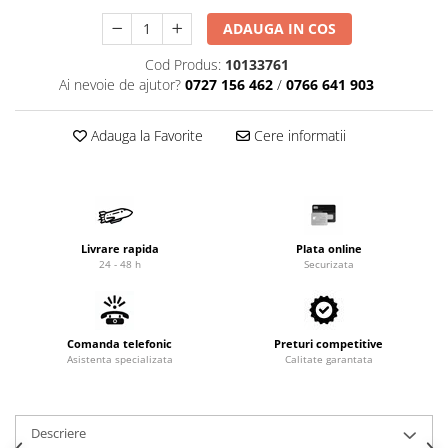
Cardan
Casete directie
ADAUGA IN COS
Ambreiaj
Fuzete
Cod Produs:
10133761
Convertizoare
Bielete
Ai nevoie de ajutor?
0727 156 462
/
0766 641 903
Alte piese transmisie
Capete de bara
Alimentare
Pivoti directie
Adauga la Favorite
Cere informatii
Alte piese sistem directie
Pompe alimentare
Pompe injectie
Pompe amorsare
Pompe combustibil
Livrare rapida
Plata online
Duze injector
24 - 48 h
Securizata
Vaporizatoare
Solenoid
Carburator
Comanda telefonic
Preturi competitive
Alte piese alimentare
Asistenta specializata
Calitate garantata
Caroserie
Kit-uri
Descriere
Uleiuri