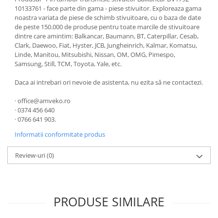
10133761 - face parte din gama - piese stivuitor. Exploreaza gama
noastra variata de piese de schimb stivuitoare, cu o baza de date
de peste 150.000 de produse pentru toate marcile de stivuitoare
dintre care amintim: Balkancar, Baumann, BT, Caterpillar, Cesab,
Clark, Daewoo, Fiat, Hyster, JCB, Jungheinrich, Kalmar, Komatsu,
Linde, Manitou, Mitsubishi, Nissan, OM, OMG, Pimespo,
Samsung, Still, TCM, Toyota, Yale, etc.
Daca ai intrebari ori nevoie de asistenta, nu ezita să ne contactezi.
· office@amveko.ro
· 0374 456 640
· 0766 641 903.
Informatii conformitate produs
Review-uri
(0)
PRODUSE SIMILARE