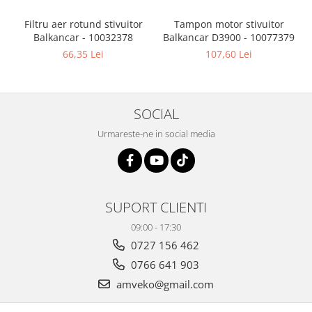
Filtru aer rotund stivuitor
Tampon motor stivuitor
Balkancar - 10032378
Balkancar D3900 - 10077379
B
66,35 Lei
107,60 Lei
SOCIAL
Urmareste-ne in social media
SUPORT CLIENTI
09:00 - 17:30
0727 156 462
0766 641 903
amveko@gmail.com