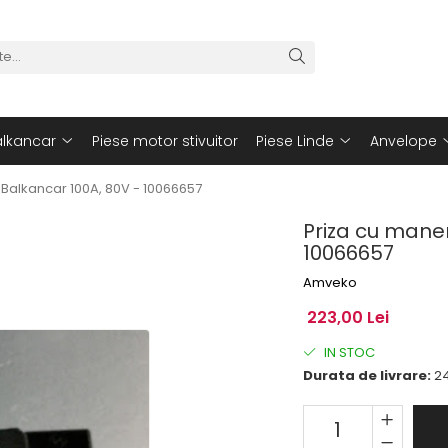
alkancar
Piese motor stivuitor
Piese Linde
Anvelope
r Balkancar 100A, 80V - 10066657
Priza cu maner
10066657
Amveko
223,00 Lei
IN STOC
Durata de livrare:
24