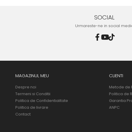
SOCIAL
Urmareste-ne in social medi
MAGAZINUL MEU
CLIENTI
Despre noi
Metode de 
Termeni si Conditii
Politica de 
Politica de Confidentialitate
Garantia Pr
Politica de livrare
ANPC
Contact