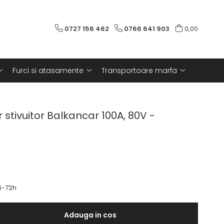
0727 156 462
0766 641 903
0,00
Furci si atasamente
Transportoare marfa
 stivuitor Balkancar 100A, 80V -
-72h
Adauga in cos