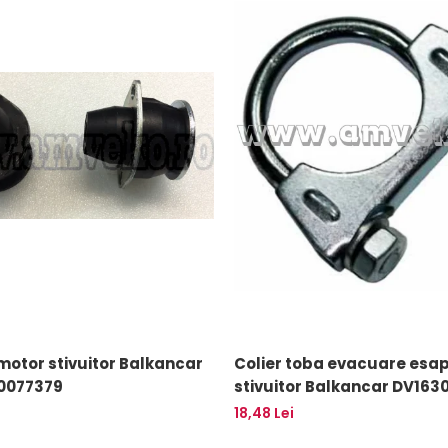
otor stivuitor Balkancar
Colier toba evacuare es
10077379
stivuitor Balkancar DV1630, DV1638
- 10145130
18,48 Lei