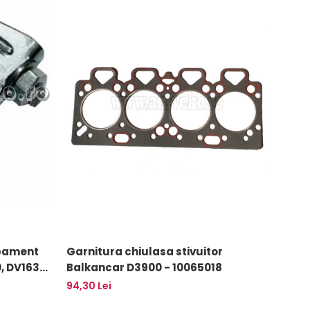
apament
Garnitura chiulasa stivuitor
Filtr
Balkancar D3900 - 10065018
Balk
94,30 Lei
68,60