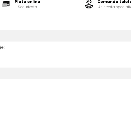
Plata online
Comanda telef
Securizata
Asistenta speciali
je: