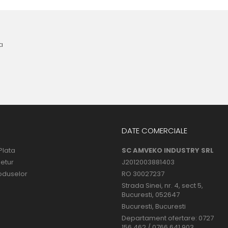
a
DATE COMERCIALE
Plata
SC AMVEKO INDUSTRY SRL
Retur
J2012003881403
oduselor
RO 30027237
Strada Sinei, nr. 4, sect 5,
Bucuresti, 052647
Bucuresti, Bucuresti
Departament ofertare: 0727
156 462 / 0766 641 903