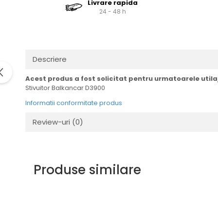
Livrare rapida
Cardan
Casete directie
24 - 48 h
Ambreiaj
Fuzete
Convertizoare
Bielete
Alte piese transmisie
Capete de bara
Alimentare
Pivoti directie
Descriere
Alte piese sistem directie
Pompe alimentare
Acest produs a fost solicitat pentru urmatoarele utila
Pompe injectie
Stivuitor Balkancar D3900
Pompe amorsare
Informatii conformitate produs
Pompe combustibil
Review-uri
(0)
Duze injector
Vaporizatoare
Solenoid
Carburator
Produse similare
Alte piese alimentare
Caroserie
Kit-uri