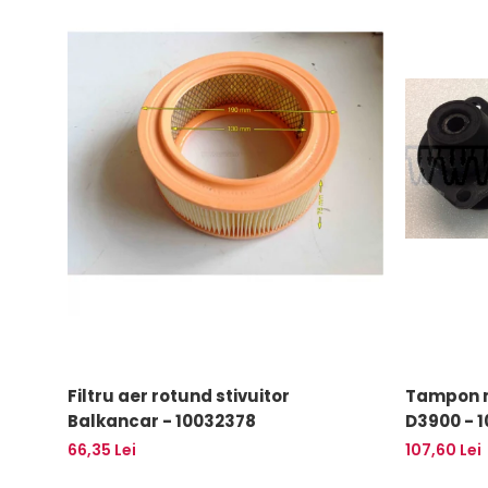
Uleiuri
Filtru aer rotund stivuitor
Tampon m
Balkancar - 10032378
D3900 - 
66,35 Lei
107,60 Lei