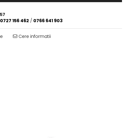
57
0727 156 462
/
0766 641 903
te
Cere informatii