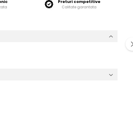
onic
Preturi competitive
zata
Calitate garantata