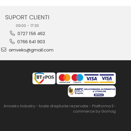
SUPORT CLIENTI
09:00 - 17:30
0727 156 462
0766 641 903
amveko@gmail.com
Amveko Industry - toate drepturile rezervate -
Platforma E-
commerce by Gomag