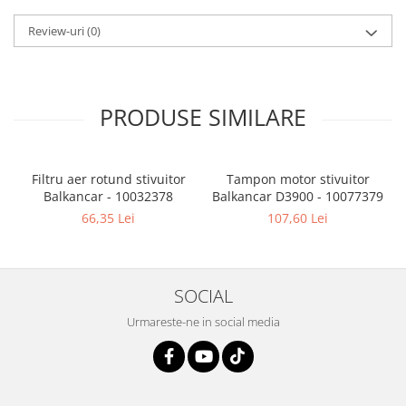
Review-uri
(0)
PRODUSE SIMILARE
Filtru aer rotund stivuitor
Tampon motor stivuitor
Balkancar - 10032378
Balkancar D3900 - 10077379
B
66,35 Lei
107,60 Lei
SOCIAL
Urmareste-ne in social media