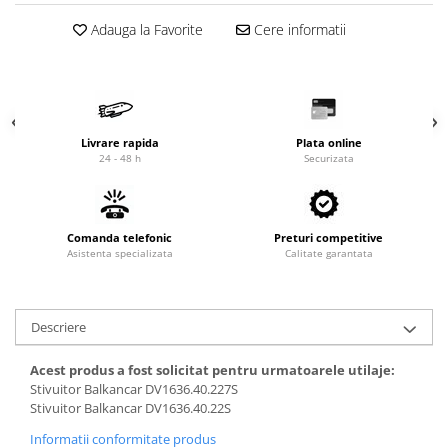
Cardan
Casete directie
Adauga la Favorite
Cere informatii
Ambreiaj
Fuzete
Convertizoare
Bielete
Alte piese transmisie
Capete de bara
Alimentare
Pivoti directie
Livrare rapida
Plata online
Alte piese sistem directie
Pompe alimentare
24 - 48 h
Securizata
Pompe injectie
Pompe amorsare
Pompe combustibil
Comanda telefonic
Preturi competitive
Asistenta specializata
Duze injector
Calitate garantata
Vaporizatoare
Solenoid
Descriere
Carburator
Alte piese alimentare
Acest produs a fost solicitat pentru urmatoarele utilaje:
Caroserie
Stivuitor Balkancar DV1636.40.227S
Stivuitor Balkancar DV1636.40.22S
Kit-uri
Informatii conformitate produs
Uleiuri