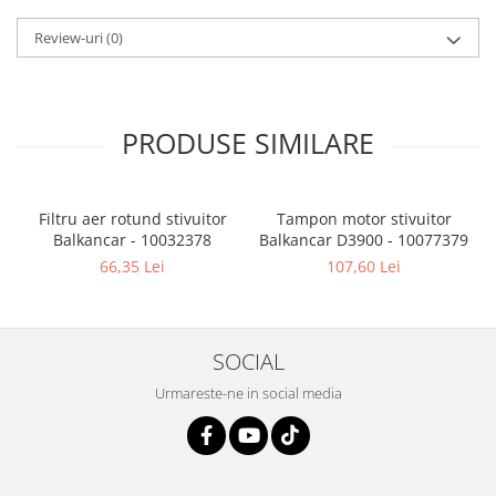
Review-uri
(0)
PRODUSE SIMILARE
Filtru aer rotund stivuitor
Tampon motor stivuitor
Balkancar - 10032378
Balkancar D3900 - 10077379
B
66,35 Lei
107,60 Lei
SOCIAL
Urmareste-ne in social media