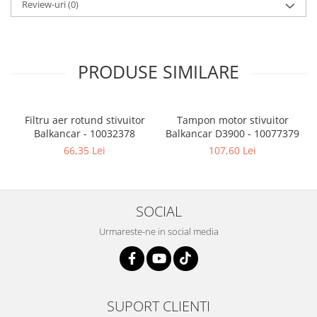
Review-uri
(0)
PRODUSE SIMILARE
Filtru aer rotund stivuitor
Tampon motor stivuitor
Balkancar - 10032378
Balkancar D3900 - 10077379
B
66,35 Lei
107,60 Lei
SOCIAL
Urmareste-ne in social media
SUPORT CLIENTI