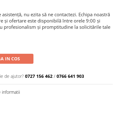
 asistență, nu ezita să ne contactezi. Echipa noastră
re și ofertare este disponibilă între orele 9:00 și
 profesionalism și promptitudine la solicitările tale
A IN COS
ie de ajutor?
0727 156 462
/
0766 641 903
informatii