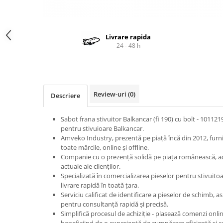
Cardan
Casete directie
Ambreiaj
Fuzete
Convertizoare
Bielete
Livrare rapida
24 - 48 h
Alte piese transmisie
Capete de bara
Alimentare
Pivoti directie
Alte piese sistem directie
Pompe alimentare
Pompe injectie
Review-uri
(0)
Descriere
Pompe amorsare
Pompe combustibil
Sabot frana stivuitor Balkancar (fi 190) cu bolt - 10112
Duze injector
pentru stivuioare Balkancar.
Amveko Industry, prezentă pe piață încă din 2012, furn
Vaporizatoare
toate mărcile, online și offline.
Solenoid
Companie cu o prezență solidă pe piața românească, ada
Carburator
actuale ale clienților.
Specializată în comercializarea pieselor pentru stivuitoa
Alte piese alimentare
livrare rapidă în toată țara.
Caroserie
Serviciu calificat de identificare a pieselor de schimb, a
pentru consultanță rapidă și precisă.
Kit-uri
Simplifică procesul de achiziție - plasează comenzi onlin
Uleiuri