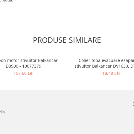
 comodă.
PRODUSE SIMILARE
on motor stivuitor Balkancar
Colier toba evacuare esap
D3900 - 10077379
stivuitor Balkancar DV1630, DV1638 -
10145130
107,60 Lei
18,48 Lei
dia