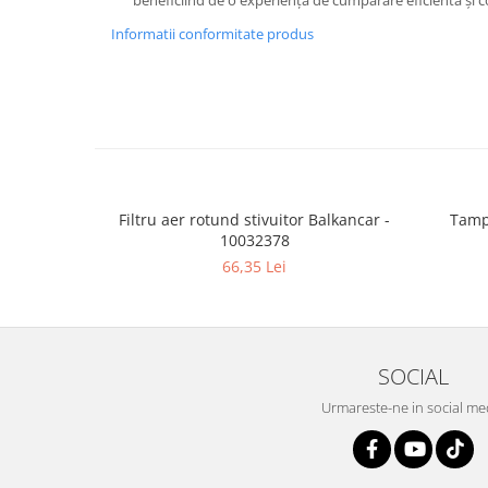
beneficiind de o experiență de cumpărare eficientă și
Informatii conformitate produs
Filtru aer rotund stivuitor Balkancar -
Tamp
10032378
66,35 Lei
SOCIAL
Urmareste-ne in social me