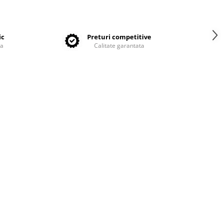
ic
Preturi competitive
ta
Calitate garantata