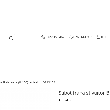
0727 156 462
0766 641 903
0,00
or Balkancar (fi 190) cu bolt - 10112194
Sabot frana stivuitor B
Amveko