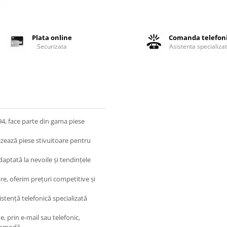
Plata online
Comanda telefon
Securizata
Asistenta specializa
194, face parte din gama piese
izează piese stivuitoare pentru
ptată la nevoile și tendințele
re, oferim prețuri competitive și
sistență telefonică specializată
e, prin e-mail sau telefonic,