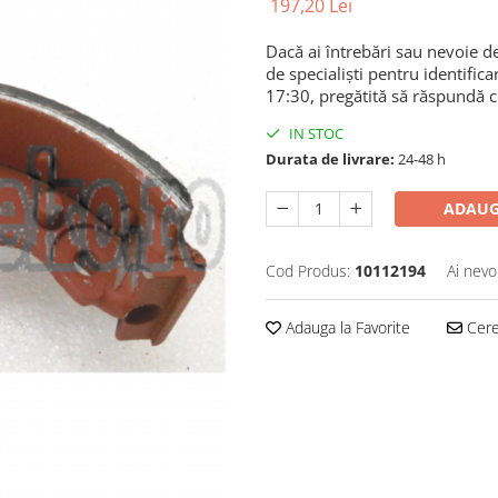
197,20 Lei
Dacă ai întrebări sau nevoie de
de specialiști pentru identifica
17:30, pregătită să răspundă cu
IN STOC
Durata de livrare:
24-48 h
ADAUG
Cod Produs:
10112194
Ai nevo
Adauga la Favorite
Cere 