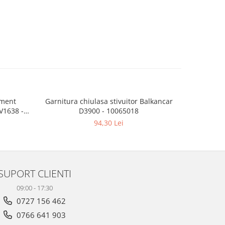
ament
Garnitura chiulasa stivuitor Balkancar
Filtru tr
D3900 - 10065018
94,30 Lei
SUPORT CLIENTI
09:00 - 17:30
0727 156 462
0766 641 903