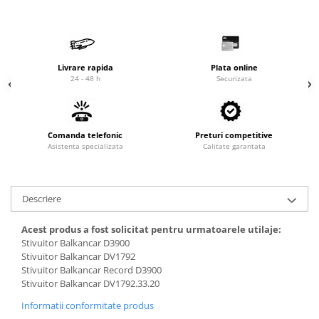
Cardan
Casete directie
Ambreiaj
Fuzete
Convertizoare
Bielete
Alte piese transmisie
Capete de bara
Livrare rapida
Plata online
24 - 48 h
Securizata
Alimentare
Pivoti directie
Alte piese sistem directie
Pompe alimentare
Pompe injectie
Comanda telefonic
Preturi competitive
Pompe amorsare
Asistenta specializata
Calitate garantata
Pompe combustibil
Duze injector
Descriere
Vaporizatoare
Solenoid
Acest produs a fost solicitat pentru urmatoarele utilaje:
Carburator
Stivuitor Balkancar D3900
Alte piese alimentare
Stivuitor Balkancar DV1792
Stivuitor Balkancar Record D3900
Caroserie
Stivuitor Balkancar DV1792.33.20
Kit-uri
Informatii conformitate produs
Uleiuri