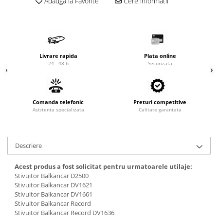
Adauga la Favorite
Cere informatii
Cardan
Casete directie
Ambreiaj
Fuzete
Convertizoare
Bielete
Alte piese transmisie
Capete de bara
Livrare rapida
Plata online
Alimentare
Pivoti directie
24 - 48 h
Securizata
Alte piese sistem directie
Pompe alimentare
Pompe injectie
Pompe amorsare
Comanda telefonic
Preturi competitive
Asistenta specializata
Calitate garantata
Pompe combustibil
Duze injector
Vaporizatoare
Descriere
Solenoid
Carburator
Acest produs a fost solicitat pentru urmatoarele utilaje:
Alte piese alimentare
Stivuitor Balkancar D2500
Stivuitor Balkancar DV1621
Caroserie
Stivuitor Balkancar DV1661
Kit-uri
Stivuitor Balkancar Record
Stivuitor Balkancar Record DV1636
Uleiuri