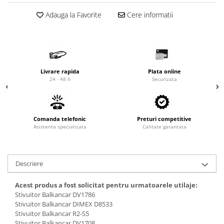
Cardan
Casete directie
Adauga la Favorite
Cere informatii
Ambreiaj
Fuzete
Convertizoare
Bielete
Alte piese transmisie
Capete de bara
Alimentare
Pivoti directie
Livrare rapida
Plata online
Alte piese sistem directie
Pompe alimentare
24 - 48 h
Securizata
Pompe injectie
Pompe amorsare
Pompe combustibil
Comanda telefonic
Preturi competitive
Asistenta specializata
Duze injector
Calitate garantata
Vaporizatoare
Solenoid
Descriere
Carburator
Alte piese alimentare
Acest produs a fost solicitat pentru urmatoarele utilaje:
Caroserie
Stivuitor Balkancar DV1786
Stivuitor Balkancar DIMEX D8533
Kit-uri
Stivuitor Balkancar R2-S5
Stivuitor Balkancar DV1708
Uleiuri