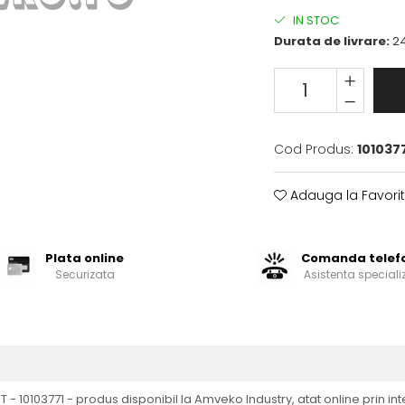
IN STOC
Durata de livrare:
24
Cod Produs:
101037
Adauga la Favori
Plata online
Comanda telef
Securizata
Asistenta speciali
- 10103771 - produs disponibil la Amveko Industry, atat online prin inter