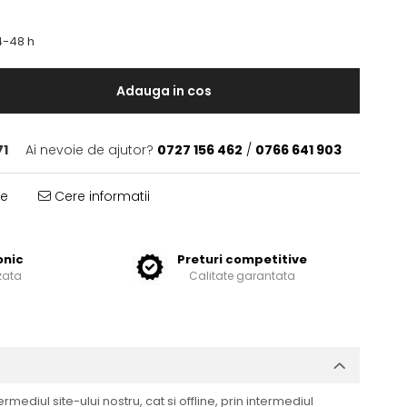
-48 h
Adauga in cos
71
Ai nevoie de ajutor?
0727 156 462
/
0766 641 903
te
Cere informatii
onic
Preturi competitive
zata
Calitate garantata
mediul site-ului nostru, cat si offline, prin intermediul