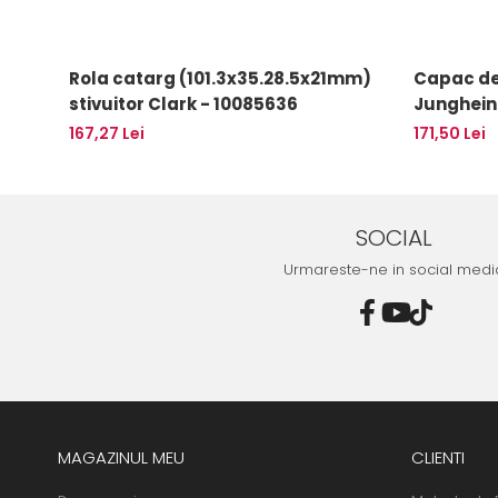
Rola catarg (101.3x35.28.5x21mm)
Capac del
stivuitor Clark - 10085636
Junghein
10082925
167,27 Lei
171,50 Lei
SOCIAL
Urmareste-ne in social medi
MAGAZINUL MEU
CLIENTI