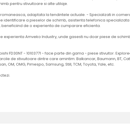
imb pentru stivuitoare si alte utilaje.
omaneasca, adaptata la tendintele actuale. - Specializati in comercia
at de identificare a pieselor de schimb, asistenta telefonica specializat
n, beneficiind de o experienta de cumparare eficienta.
 experienta Amveko Industry, unde gasesti nu doar piese de schimb, ci
ubishi FD30NT - 10103771 - face parte din gama - piese stivuitor. Expl
ile de stivuitoare dintre care amintim: Balkancar, Baumann, BT, Cater
san, OM, OMG, Pimespo, Samsung, Still, TCM, Toyota, Yale, etc.
ctezi.