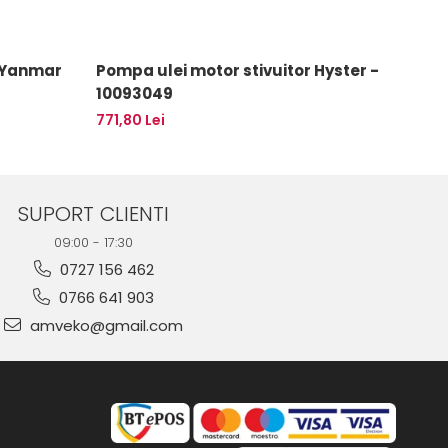
 Yanmar
Pompa ulei motor stivuitor Hyster -
Pompa
10093049
Cater
771,80 Lei
557,4
SUPORT CLIENTI
09:00 - 17:30
0727 156 462
0766 641 903
amveko@gmail.com