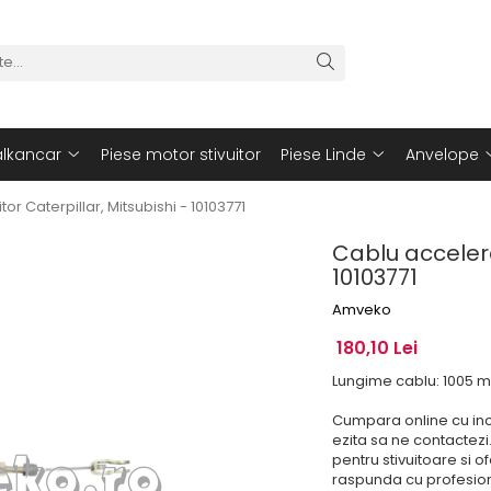
alkancar
Piese motor stivuitor
Piese Linde
Anvelope
tor Caterpillar, Mitsubishi - 10103771
Cablu accelerat
10103771
Amveko
180,10 Lei
Lungime cablu: 1005 
Cumpara online cu incr
ezita sa ne contactezi
pentru stivuitoare si of
raspunda cu profesional