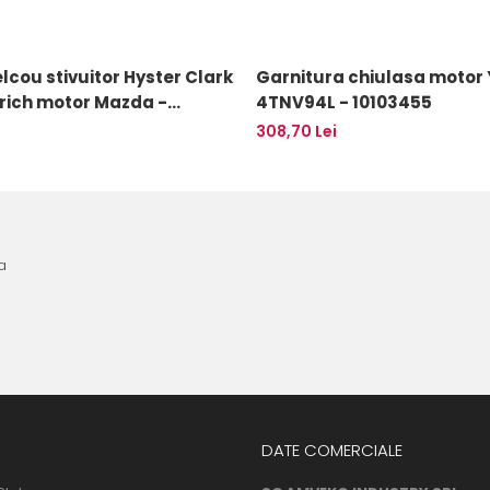
cou stivuitor Hyster Clark
Garnitura chiulasa motor
rich motor Mazda -
4TNV94L - 10103455
308,70 Lei
a
DATE COMERCIALE