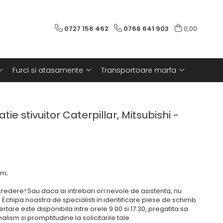
0727 156 462
0766 641 903
0,00
Furci si atasamente
Transportoare marfa
ie stivuitor Caterpillar, Mitsubishi -
mm;
edere! Sau daca ai intrebari ori nevoie de asistenta, nu
. Echipa noastra de specialisti in identificare piese de schimb
ertare este disponibila intre orele 9:00 si 17:30, pregatita sa
ism si promptitudine la solicitarile tale.