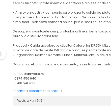
serviciului nostru profesionist de identificare a pieselor de sch
Cardan
Casete directie
Ambreiaj
Fuzete
- Amveko Industry - companie cu o prezenta solida pe piata r
Convertizoare
Bielete
competitive si livrare rapida in toata tara. - Serviciu calific
simplificat- plaseaza comenzi online, prin e-mail sau telefo
Alte piese transmisie
Capete de bara
Alimentare
Pivoti directie
Descopera avantajele cumparaturilor online si beneficiaza de
durabila a stivuitoarelor tale.
Alte piese sistem directie
Pompe alimentare
Pompe injectie
Produsul - Cablu acceleratie stivuitor Caterpillar DP25N Mits
o baza de date de peste 150.000 de produse pentru toate marc
Pompe amorsare
Jungheinrich, Kalmar, Komatsu, Linde, Manitou, Mitsubishi, Nis
Pompe combustibil
Duze injector
Daca ai intrebari ori nevoie de asistenta, nu ezita să ne conta
Vaporizatoare
· office@amveko.ro
Solenoid
· 0374 456 640
Carburator
· 0766 641 903
Alte piese alimentare
Informatii conformitate produs
Caroserie
Review-uri
(0)
Kit-uri