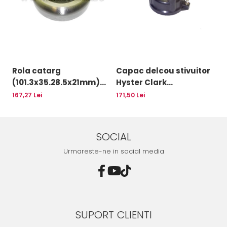
Rola catarg
Capac delcou stivuitor
G
(101.3x35.28.5x21mm)
Hyster Clark
m
stivuitor Clark -
Jungheinrich motor
-
167,27 Lei
171,50 Lei
30
10085636
Mazda - 10082925
SOCIAL
Urmareste-ne in social media
SUPORT CLIENTI