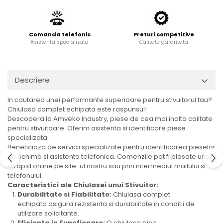
Cardan
Casete directie
Ambreiaj
Fuzete
Convertizoare
Bielete
Comanda telefonic
Preturi competitive
Asistenta specializata
Calitate garantata
Alte piese transmisie
Capete de bara
Alimentare
Pivoti directie
Alte piese sistem directie
Pompe alimentare
Descriere
Pompe injectie
In cautarea unei performante superioare pentru stivuitorul tau?
Pompe amorsare
Chiulasa complet echipata este raspunsul!
Pompe combustibil
Descopera la Amveko Industry, piese de cea mai inalta calitate
Duze injector
pentru stivuitoare. Oferim asistenta si identificare piese
specializata.
Vaporizatoare
Beneficiaza de servicii specializate pentru identificarea pieselor
Solenoid
de schimb si asistenta telefonica. Comenzile pot fi plasate usor
Carburator
si rapid online pe site-ul nostru sau prin intermediul mailului si
telefonului.
Alte piese alimentare
Caracteristici ale Chiulasei unui Stivuitor:
Caroserie
Durabilitate si Fiabilitate:
Chiulasa complet
echipata asigura rezistenta si durabilitate in conditii de
Kit-uri
utilizare solicitante.
Eficienta in Funcfionare:
O chiulasa bine