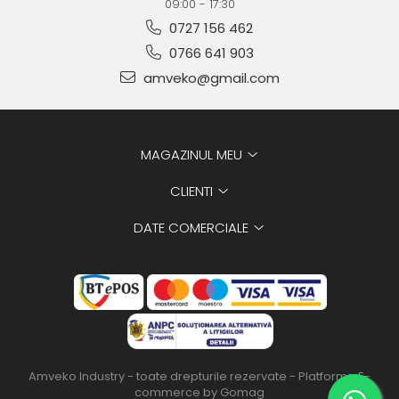
09:00 - 17:30
0727 156 462
0766 641 903
amveko@gmail.com
MAGAZINUL MEU
CLIENTI
DATE COMERCIALE
Amveko Industry - toate drepturile rezervate -
Platforma E-
commerce by Gomag