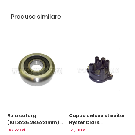
Uleiuri
Produse similare
Rola catarg
Capac delcou stivuitor
G
(101.3x35.28.5x21mm)
Hyster Clark
m
stivuitor Clark -
Jungheinrich motor
-
167,27 Lei
171,50 Lei
30