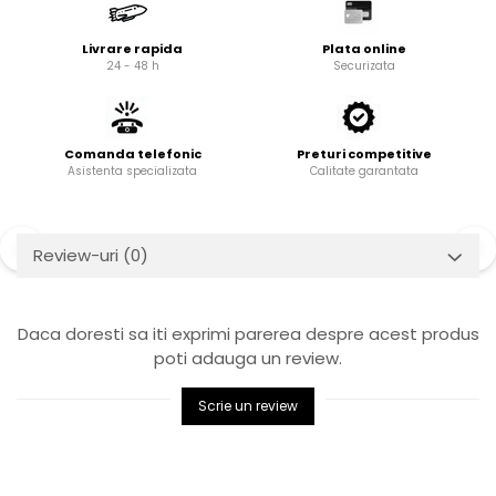
Cardan
Casete directie
Ambreiaj
Fuzete
Livrare rapida
Plata online
24 - 48 h
Securizata
Convertizoare
Bielete
Alte piese transmisie
Capete de bara
Alimentare
Pivoti directie
Comanda telefonic
Preturi competitive
Alte piese sistem directie
Pompe alimentare
Asistenta specializata
Calitate garantata
Pompe injectie
Pompe amorsare
Pompe combustibil
Review-uri
(0)
Duze injector
Vaporizatoare
Daca doresti sa iti exprimi parerea despre acest produs
Solenoid
poti adauga un review.
Carburator
Alte piese alimentare
Scrie un review
Caroserie
Kit-uri