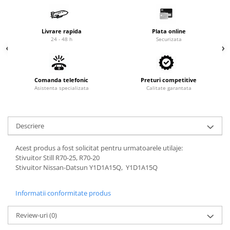
Cardan
Casete directie
Ambreiaj
Fuzete
Livrare rapida
Plata online
Convertizoare
Bielete
24 - 48 h
Securizata
Alte piese transmisie
Capete de bara
Alimentare
Pivoti directie
Alte piese sistem directie
Pompe alimentare
Comanda telefonic
Preturi competitive
Asistenta specializata
Calitate garantata
Pompe injectie
Pompe amorsare
Pompe combustibil
Descriere
Duze injector
Vaporizatoare
Acest produs a fost solicitat pentru urmatoarele utilaje:
Solenoid
Stivuitor Still R70-25, R70-20
Stivuitor Nissan-Datsun Y1D1A15Q, Y1D1A15Q
Carburator
Alte piese alimentare
Informatii conformitate produs
Caroserie
Kit-uri
Review-uri
(0)
Uleiuri