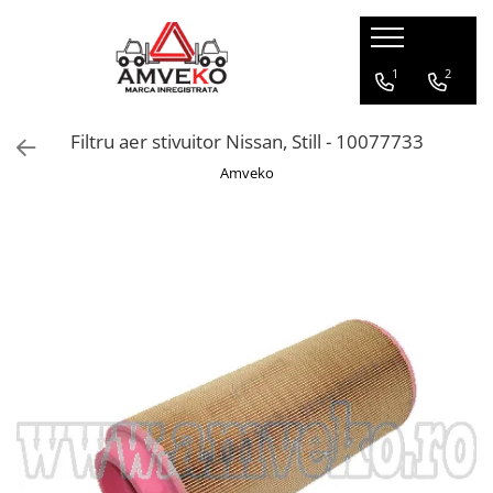
Piese stivuitoare
Sisteme stivuitoare
Piese Balkancar
Piese Linde
Anvelope
Furci si atasamente
Transportoare marfa
1
2
Piese motor
Sistem racire
Piese motor Balkancar
Tip 115
Anvelope pline superelastice
Furci
Stivuitoare manuale
Filtru aer stivuitor Nissan, Still - 10077733
Pompe ulei
Pompe apa
Filtre Balkancar
Tip 144
Anvelope pneumatice
Prelungitoare furci
Transpalete manuale
Amveko
Chiulasa
Radiatoare
Punte fata Balkancar
Tip 138
Anvelope pline non-marking
Atasamente furci
Carucioare tip platforma
Segmenti motor
Termostate
Catarg Balkancar
Tip 314
Camere anvelope
Carucioare pentru scari
Set garnituri motor
Ventilatoare
Transmisie Balkancar
Tip 315
Gama noua
Carucioare tip supermarket
Set cuzineti motor
Alte piese sistem racire
Alimentare Balkancar
Tip 324
Roti - role
Carucioare pentru bagaje
Camasi motor
Sistem electric
Sistem racire Balkancar
Tip 330
Rollcontainere
Coroana volanta
Alternatoare
Acceleratie
Sistem electric Balkancar
Tip 331
Containere
Electromotoare
Alte piese motor
Bujii
Sistem franare Balkancar
Tip 332
Carucioare diverse
Filtre
Joystick
Sistem hidraulic Balkancar
Tip 335
Piese transpalete
Filtre aer
Contact pornire
Sistem directie Balkancar
Tip 337
Filtre combustibil
Lampi fata / spate