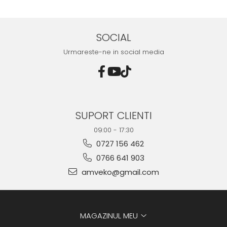
10085636
Mazda - 10082925
SOCIAL
Urmareste-ne in social media
SUPORT CLIENTI
09:00 - 17:30
0727 156 462
0766 641 903
amveko@gmail.com
MAGAZINUL MEU