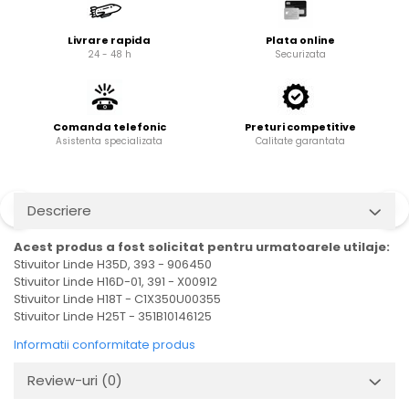
Cardan
Casete directie
Ambreiaj
Fuzete
Livrare rapida
Plata online
24 - 48 h
Securizata
Convertizoare
Bielete
Alte piese transmisie
Capete de bara
Alimentare
Pivoti directie
Comanda telefonic
Preturi competitive
Alte piese sistem directie
Pompe alimentare
Asistenta specializata
Calitate garantata
Pompe injectie
Pompe amorsare
Pompe combustibil
Descriere
Duze injector
Acest produs a fost solicitat pentru urmatoarele utilaje:
Vaporizatoare
Stivuitor Linde H35D, 393 - 906450
Solenoid
Stivuitor Linde H16D-01, 391 - X00912
Stivuitor Linde H18T - C1X350U00355
Carburator
Stivuitor Linde H25T - 351B10146125
Alte piese alimentare
Informatii conformitate produs
Caroserie
Review-uri
(0)
Kit-uri