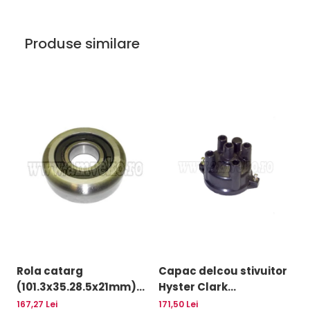
Uleiuri
Produse similare
Rola catarg
Capac delcou stivuitor
G
(101.3x35.28.5x21mm)
Hyster Clark
m
stivuitor Clark -
Jungheinrich motor
-
167,27 Lei
171,50 Lei
30