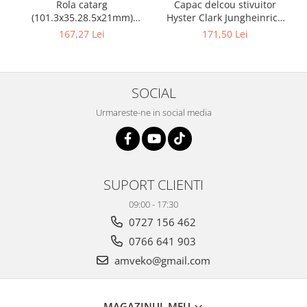
Rola catarg
Capac delcou stivuitor
(101.3x35.28.5x21mm)
Hyster Clark Jungheinrich
stivuitor Clark - 10085636
motor Mazda - 10082925
167,27 Lei
171,50 Lei
SOCIAL
Urmareste-ne in social media
SUPORT CLIENTI
09:00 - 17:30
0727 156 462
0766 641 903
amveko@gmail.com
MAGAZINUL MEU