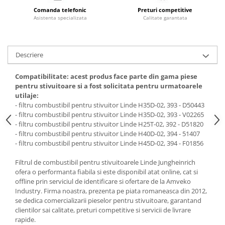
Cardan
Casete directie
Comanda telefonic
Preturi competitive
Asistenta specializata
Calitate garantata
Ambreiaj
Fuzete
Convertizoare
Bielete
Alte piese transmisie
Capete de bara
Descriere
Alimentare
Pivoti directie
Alte piese sistem directie
Pompe alimentare
Compatibilitate: acest produs face parte din gama piese
pentru stivuitoare si a fost solicitata pentru urmatoarele
Pompe injectie
utilaje:
Pompe amorsare
- filtru combustibil pentru stivuitor Linde H35D-02, 393 - D50443
- filtru combustibil pentru stivuitor Linde H35D-02, 393 - V02265
Pompe combustibil
- filtru combustibil pentru stivuitor Linde H25T-02, 392 - D51820
Duze injector
- filtru combustibil pentru stivuitor Linde H40D-02, 394 - 51407
Vaporizatoare
- filtru combustibil pentru stivuitor Linde H45D-02, 394 - F01856
Solenoid
Filtrul de combustibil pentru stivuitoarele Linde Jungheinrich
Carburator
ofera o performanta fiabila si este disponibil atat online, cat si
Alte piese alimentare
offline prin serviciul de identificare si ofertare de la Amveko
Industry. Firma noastra, prezenta pe piata romaneasca din 2012,
Caroserie
se dedica comercializarii pieselor pentru stivuitoare, garantand
Kit-uri
clientilor sai calitate, preturi competitive si servicii de livrare
rapide.
Uleiuri