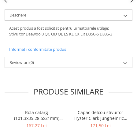
Cardan
Casete directie
Ambreiaj
Fuzete
Descriere
Convertizoare
Bielete
Acest produs a fost solicitat pentru urmatoarele utilaje:
Alte piese transmisie
Capete de bara
Stivuitor Daewoo 0 QC QD QE LS KL CX LR D35C-5 D33S-3
Alimentare
Pivoti directie
Alte piese sistem directie
Pompe alimentare
Informatii conformitate produs
Pompe injectie
Pompe amorsare
Review-uri
(0)
Pompe combustibil
Duze injector
Vaporizatoare
PRODUSE SIMILARE
Solenoid
Carburator
Alte piese alimentare
Rola catarg
Capac delcou stivuitor
Caroserie
(101.3x35.28.5x21mm)
Hyster Clark Jungheinrich
stivuitor Clark - 10085636
motor Mazda - 10082925
167,27 Lei
171,50 Lei
Kit-uri
Uleiuri