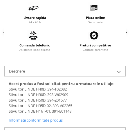
Cardan
Casete directie
Ambreiaj
Fuzete
Livrare rapida
Plata online
Convertizoare
Bielete
24 - 48 h
Securizata
Alte piese transmisie
Capete de bara
Alimentare
Pivoti directie
Alte piese sistem directie
Pompe alimentare
Comanda telefonic
Preturi competitive
Asistenta specializata
Calitate garantata
Pompe injectie
Pompe amorsare
Pompe combustibil
Descriere
Duze injector
Vaporizatoare
Acest produs a fost solicitat pentru urmatoarele utilaje:
Solenoid
Stivuitor LINDE H40D, 394-T02082
Stivuitor LINDE H30D, 393-W02909
Carburator
Stivuitor LINDE H50D, 394-Z01577
Alte piese alimentare
Stivuitor LINDE H35D-02, 393-V02265
Stivuitor LINDE H16T-01, 391-E01148
Caroserie
Informatii conformitate produs
Kit-uri
Uleiuri