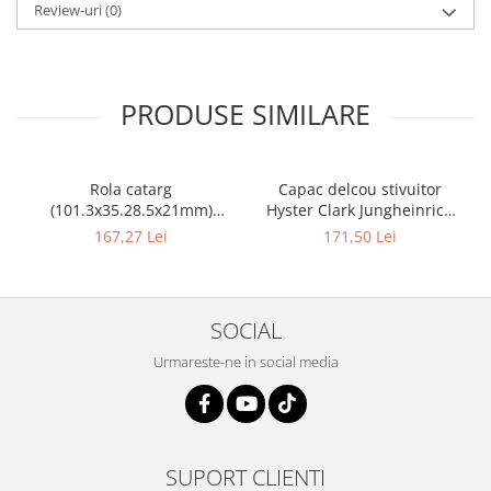
Review-uri
(0)
PRODUSE SIMILARE
Rola catarg
Capac delcou stivuitor
(101.3x35.28.5x21mm)
Hyster Clark Jungheinrich
stivuitor Clark - 10085636
motor Mazda - 10082925
167,27 Lei
171,50 Lei
SOCIAL
Urmareste-ne in social media
SUPORT CLIENTI