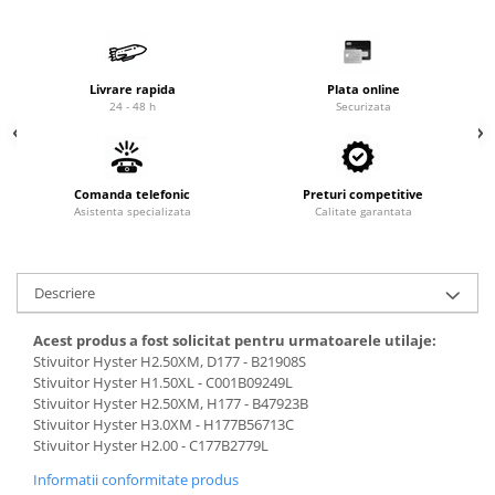
Cardan
Casete directie
Ambreiaj
Fuzete
Convertizoare
Bielete
Livrare rapida
Plata online
Alte piese transmisie
Capete de bara
24 - 48 h
Securizata
Alimentare
Pivoti directie
Alte piese sistem directie
Pompe alimentare
Comanda telefonic
Pompe injectie
Preturi competitive
Asistenta specializata
Calitate garantata
Pompe amorsare
Pompe combustibil
Duze injector
Descriere
Vaporizatoare
Solenoid
Acest produs a fost solicitat pentru urmatoarele utilaje:
Stivuitor Hyster H2.50XM, D177 - B21908S
Carburator
Stivuitor Hyster H1.50XL - C001B09249L
Alte piese alimentare
Stivuitor Hyster H2.50XM, H177 - B47923B
Stivuitor Hyster H3.0XM - H177B56713C
Caroserie
Stivuitor Hyster H2.00 - C177B2779L
Kit-uri
Informatii conformitate produs
Uleiuri