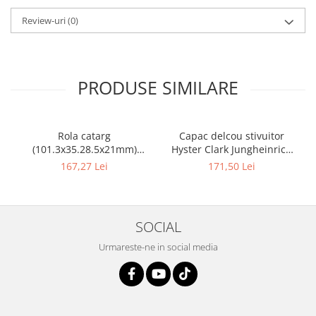
Review-uri
(0)
PRODUSE SIMILARE
Rola catarg
Capac delcou stivuitor
(101.3x35.28.5x21mm)
Hyster Clark Jungheinrich
stivuitor Clark - 10085636
motor Mazda - 10082925
167,27 Lei
171,50 Lei
SOCIAL
Urmareste-ne in social media