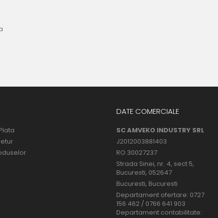
a
DATE COMERCIALE
Plata
SC AMVEKO INDUSTRY SRL
Retur
J2012003881403
oduselor
RO 30027237
Strada Sinei, nr. 4, sect 5,
Bucuresti, 052647
Bucuresti, Bucuresti
Departament ofertare: 0727
156 462 / 0766 641 903
Departament contabilitate: