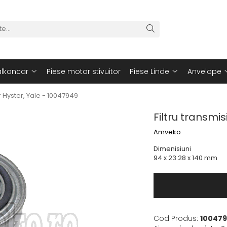
alkancar
Piese motor stivuitor
Piese Linde
Anvelope
or Hyster, Yale - 10047949
Filtru transmis
Amveko
Dimenisiuni
94 x 23.28 x 140 mm
Cod Produs:
10047