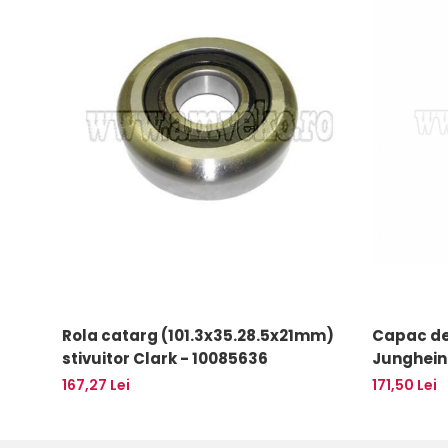
Uleiuri
Rola catarg (101.3x35.28.5x21mm)
Capac del
stivuitor Clark - 10085636
Junghein
10082925
167,27 Lei
171,50 Lei