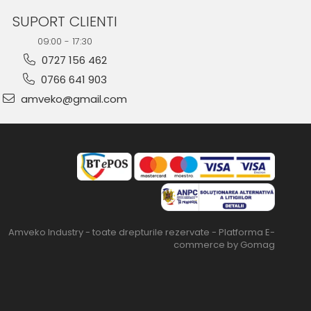
SUPORT CLIENTI
09:00 - 17:30
0727 156 462
0766 641 903
amveko@gmail.com
Amveko Industry - toate drepturile rezervate -
Platforma E-
commerce by Gomag