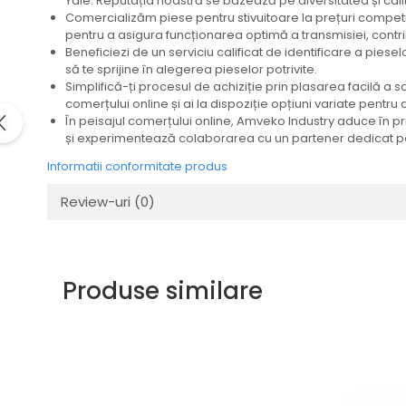
Yale. Reputația noastră se bazează pe diversitatea și cali
Cardan
Casete directie
Comercializăm piese pentru stivuitoare la prețuri competiti
pentru a asigura funcționarea optimă a transmisiei, contri
Ambreiaj
Fuzete
Beneficiezi de un serviciu calificat de identificare a pies
Convertizoare
Bielete
să te sprijine în alegerea pieselor potrivite.
Alte piese transmisie
Capete de bara
Simplifică-ți procesul de achiziție prin plasarea facilă a s
comerțului online și ai la dispoziție opțiuni variate pent
Alimentare
Pivoti directie
În peisajul comerțului online, Amveko Industry aduce în pr
Alte piese sistem directie
Pompe alimentare
și experimentează colaborarea cu un partener dedicat perf
Pompe injectie
Informatii conformitate produs
Pompe amorsare
Review-uri
(0)
Pompe combustibil
Duze injector
Vaporizatoare
Solenoid
Produse similare
Carburator
Alte piese alimentare
Caroserie
Kit-uri