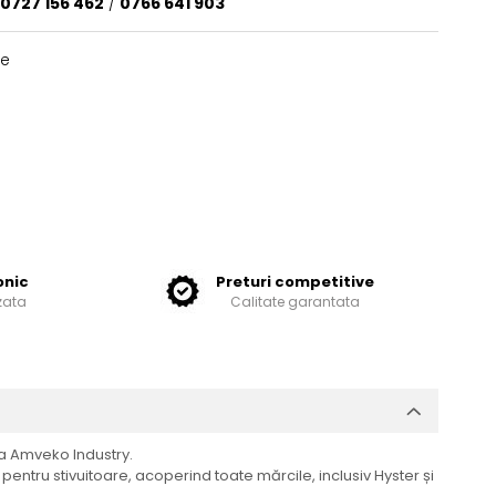
0727 156 462
/
0766 641 903
te
onic
Preturi competitive
zata
Calitate garantata
 la Amveko Industry.
ntru stivuitoare, acoperind toate mărcile, inclusiv Hyster și