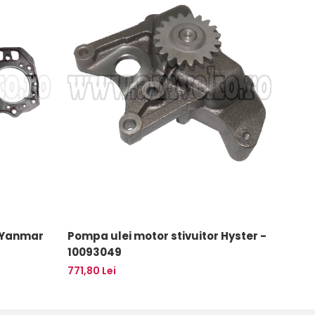
 Yanmar
Pompa ulei motor stivuitor Hyster -
Pompa
10093049
Cater
771,80 Lei
557,4