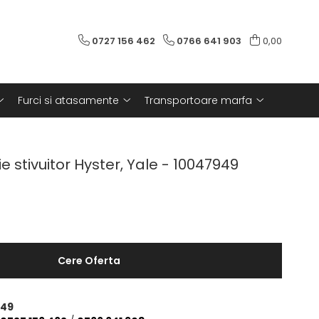
0727 156 462
0766 641 903
0,00
Furci si atasamente
Transportoare marfa
ie stivuitor Hyster, Yale - 10047949
Cere Oferta
949