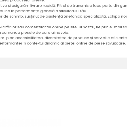
tatea produselor oferite.
ve și asigurăm livrare rapidă. Filtrul de transmisie face parte din gam
buind la performanța globală a stivuitorului tău.
elor de schimb, susținut de asistență telefonică specializată. Echipa n
olicitărilor sau comenzilor fie online pe site-ul nostru, fie prin e-mail
ru a comanda piesele de care ai nevoie.
im-plan accesibilitatea, diversitatea de produse și serviciile eficie
ormanței în contextul dinamic al pieței online de piese stivuitoare.