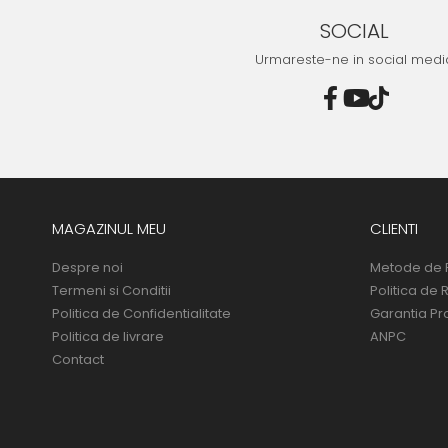
SOCIAL
Urmareste-ne in social medi
MAGAZINUL MEU
CLIENTI
Despre noi
Metode de 
Termeni si Conditii
Politica de 
Politica de Confidentialitate
Garantia Pr
Politica de livrare
ANPC
Contact