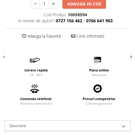
ADAUGA IN COS
Cardan
Casete directie
Ambreiaj
Fuzete
Cod Produs:
10058594
Convertizoare
Bielete
Ai nevoie de ajutor?
0727 156 462
/
0766 641 903
Alte piese transmisie
Capete de bara
Adauga la Favorite
Cere informatii
Alimentare
Pivoti directie
Alte piese sistem directie
Pompe alimentare
Pompe injectie
Pompe amorsare
Pompe combustibil
Livrare rapida
Plata online
24 - 48 h
Securizata
Duze injector
Vaporizatoare
Solenoid
Comanda telefonic
Preturi competitive
Carburator
Asistenta specializata
Calitate garantata
Alte piese alimentare
Caroserie
Kit-uri
Descriere
Uleiuri