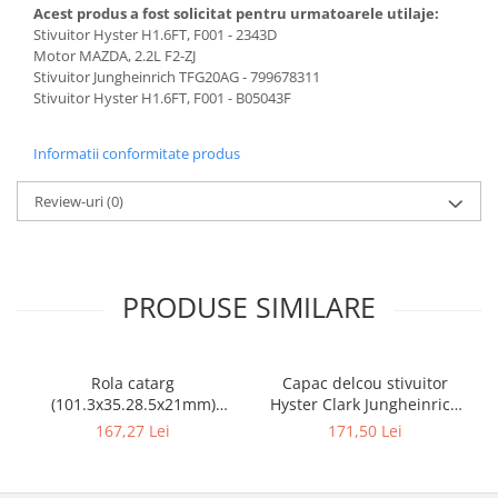
Acest produs a fost solicitat pentru urmatoarele utilaje:
Stivuitor Hyster H1.6FT, F001 - 2343D
Motor MAZDA, 2.2L F2-ZJ
Stivuitor Jungheinrich TFG20AG - 799678311
Stivuitor Hyster H1.6FT, F001 - B05043F
Informatii conformitate produs
Review-uri
(0)
PRODUSE SIMILARE
Rola catarg
Capac delcou stivuitor
(101.3x35.28.5x21mm)
Hyster Clark Jungheinrich
stivuitor Clark - 10085636
motor Mazda - 10082925
167,27 Lei
171,50 Lei