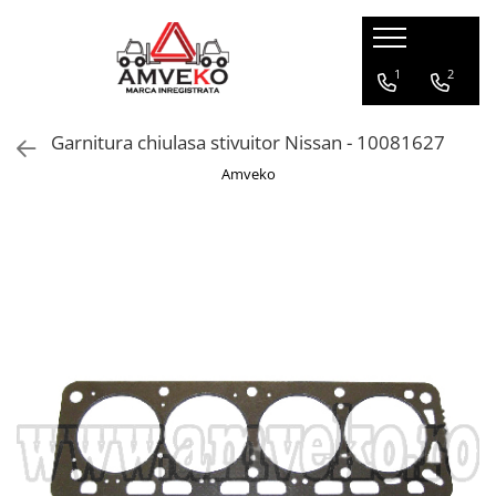
Piese stivuitoare
Sisteme stivuitoare
Piese Balkancar
Piese Linde
Anvelope
Furci si atasamente
Transportoare marfa
1
2
Piese motor
Sistem racire
Piese motor Balkancar
Tip 115
Anvelope pline superelastice
Furci
Stivuitoare manuale
Garnitura chiulasa stivuitor Nissan - 10081627
Pompe ulei
Pompe apa
Filtre Balkancar
Tip 144
Anvelope pneumatice
Prelungitoare furci
Transpalete manuale
Amveko
Chiulasa
Radiatoare
Punte fata Balkancar
Tip 138
Anvelope pline non-marking
Atasamente furci
Carucioare tip platforma
Segmenti motor
Termostate
Catarg Balkancar
Tip 314
Camere anvelope
Carucioare pentru scari
Set garnituri motor
Ventilatoare
Transmisie Balkancar
Tip 315
Gama noua
Carucioare tip supermarket
Set cuzineti motor
Alte piese sistem racire
Alimentare Balkancar
Tip 324
Roti - role
Carucioare pentru bagaje
Camasi motor
Sistem electric
Sistem racire Balkancar
Tip 330
Rollcontainere
Coroana volanta
Alternatoare
Acceleratie
Sistem electric Balkancar
Tip 331
Containere
Electromotoare
Alte piese motor
Bujii
Sistem franare Balkancar
Tip 332
Carucioare diverse
Filtre
Joystick
Sistem hidraulic Balkancar
Tip 335
Piese transpalete
Filtre aer
Contact pornire
Sistem directie Balkancar
Tip 337
Filtre combustibil
Lampi fata / spate