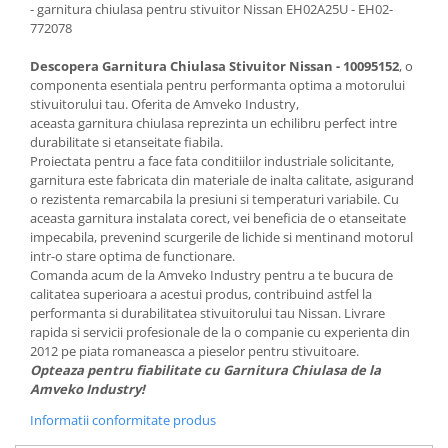
- garnitura chiulasa pentru stivuitor Nissan EH02A25U - EH02-
772078
Descopera Garnitura Chiulasa Stivuitor Nissan - 10095152
, o
componenta esentiala pentru performanta optima a motorului
stivuitorului tau. Oferita de Amveko Industry,
aceasta garnitura chiulasa reprezinta un echilibru perfect intre
durabilitate si etanseitate fiabila.
Proiectata pentru a face fata conditiilor industriale solicitante,
garnitura este fabricata din materiale de inalta calitate, asigurand
o rezistenta remarcabila la presiuni si temperaturi variabile. Cu
aceasta garnitura instalata corect, vei beneficia de o etanseitate
impecabila, prevenind scurgerile de lichide si mentinand motorul
intr-o stare optima de functionare.
Comanda acum de la Amveko Industry pentru a te bucura de
calitatea superioara a acestui produs, contribuind astfel la
performanta si durabilitatea stivuitorului tau Nissan. Livrare
rapida si servicii profesionale de la o companie cu experienta din
2012 pe piata romaneasca a pieselor pentru stivuitoare.
Opteaza pentru fiabilitate cu Garnitura Chiulasa de la
Amveko Industry!
Informatii conformitate produs