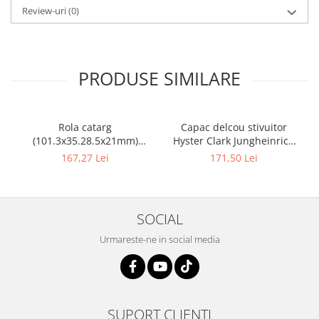
Review-uri
(0)
PRODUSE SIMILARE
Rola catarg
Capac delcou stivuitor
(101.3x35.28.5x21mm)
Hyster Clark Jungheinrich
stivuitor Clark - 10085636
motor Mazda - 10082925
167,27 Lei
171,50 Lei
SOCIAL
Urmareste-ne in social media
SUPORT CLIENTI