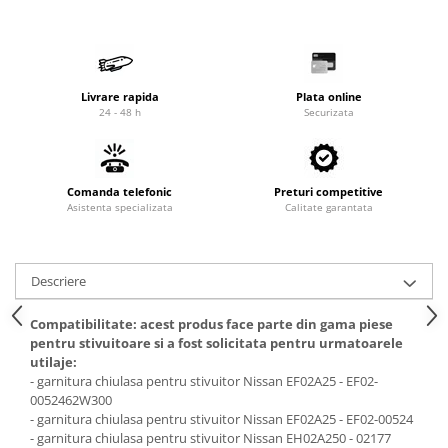
Cardan
Casete directie
Ambreiaj
Fuzete
Convertizoare
Bielete
Alte piese transmisie
Capete de bara
Livrare rapida
Plata online
24 - 48 h
Securizata
Alimentare
Pivoti directie
Alte piese sistem directie
Pompe alimentare
Pompe injectie
Comanda telefonic
Preturi competitive
Pompe amorsare
Asistenta specializata
Calitate garantata
Pompe combustibil
Duze injector
Vaporizatoare
Descriere
Solenoid
Compatibilitate: acest produs face parte din gama piese
Carburator
pentru stivuitoare si a fost solicitata pentru urmatoarele
Alte piese alimentare
utilaje:
- garnitura chiulasa pentru stivuitor Nissan EF02A25 - EF02-
Caroserie
0052462W300
Kit-uri
- garnitura chiulasa pentru stivuitor Nissan EF02A25 - EF02-00524
- garnitura chiulasa pentru stivuitor Nissan EH02A250 - 02177
Uleiuri